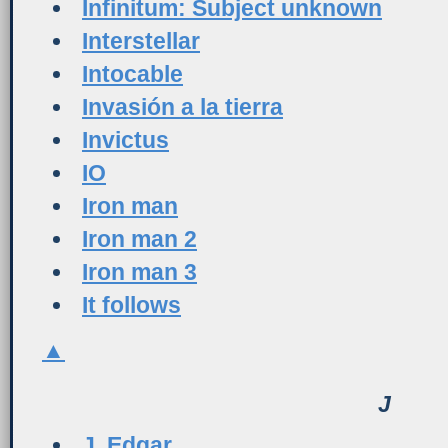
Infinitum: Subject unknown
Interstellar
Intocable
Invasión a la tierra
Invictus
IO
Iron man
Iron man 2
Iron man 3
It follows
▲
J
J. Edgar