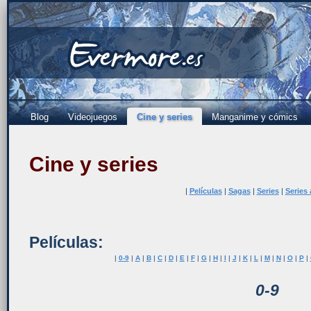
Blog
Videojuegos
Cine y series
Manganime y cómics
Cine y series
|
Películas
|
Sagas
|
Series
|
Series
Películas:
|
0-9
|
A
|
B
|
C
|
D
|
E
|
F
|
G
|
H
|
I
|
J
|
K
|
L
|
M
|
N
|
O
|
P
|
0-9