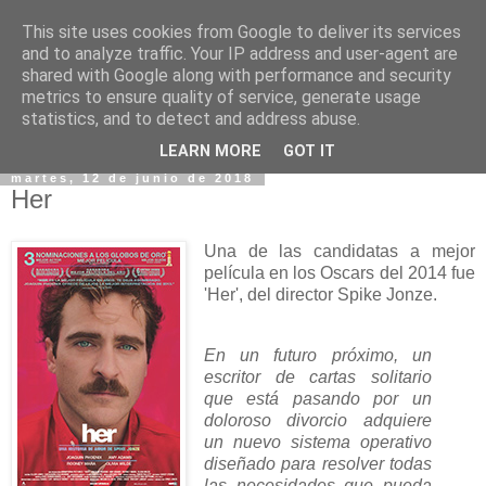
This site uses cookies from Google to deliver its services
and to analyze traffic. Your IP address and user-agent are
shared with Google along with performance and security
metrics to ensure quality of service, generate usage
statistics, and to detect and address abuse.
▼
LEARN MORE
GOT IT
martes, 12 de junio de 2018
Her
Una de las candidatas a mejor
película en los Oscars del 2014 fue
'Her', del director Spike Jonze.
En un futuro próximo, un
escritor de cartas solitario
que está pasando por un
doloroso divorcio adquiere
un nuevo sistema operativo
diseñado para resolver todas
las necesidades que pueda