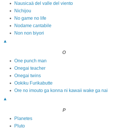
Nausicaä del valle del viento
Nichijou
No game no life
Nodame cantabile
Non non biyori
▲
O
One punch man
Onegai teacher
Onegai twins
Ookiku Furikabutte
Ore no imouto ga konna ni kawaii wake ga nai
▲
P
Planetes
Pluto