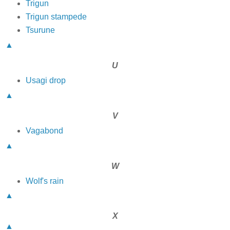
Trigun
Trigun stampede
Tsurune
▲
U
Usagi drop
▲
V
Vagabond
▲
W
Wolf's rain
▲
X
▲