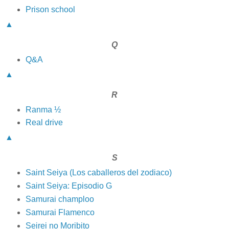
Prison school
▲
Q
Q&A
▲
R
Ranma ½
Real drive
▲
S
Saint Seiya (Los caballeros del zodiaco)
Saint Seiya: Episodio G
Samurai champloo
Samurai Flamenco
Seirei no Moribito