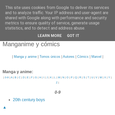
This site uses cookies from Google to deliver its services
and to analyze traffic. Your IP address and user-agent are
shared with Google along with performance and security
metrics to ensure quality of service, generate usage
statistics, and to detect and address abuse.
▼
LEARN MORE
GOT IT
Manganime y cómics
|
Manga y anime
|
Tomos únicos
|
Autores
|
Cómics
|
Marvel
|
Manga y anime:
|
0-9
|
A
|
B
|
C
|
D
|
E
|
F
|
G
|
H
|
I
|
J
|
K
|
L
|
M
|
N
|
O
|
P
|
Q
|
R
|
S
|
T
|
U
|
V
|
W
|
X
|
Y
|
Z
|
0-9
20th century boys
▲