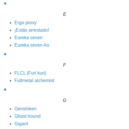
▲
E
Ergo proxy
¡Estás arrestado!
Eureka seven
Eureka seven Ao
▲
F
FLCL (Furi kuri)
Fullmetal alchemist
▲
G
Genshiken
Ghost hound
Gigant