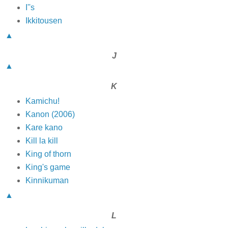
I''s
Ikkitousen
▲
J
▲
K
Kamichu!
Kanon (2006)
Kare kano
Kill la kill
King of thorn
King's game
Kinnikuman
▲
L