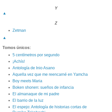
Y
▲
Z
Zetman
▲
Tomos únicos:
5 centímetros por segundo
¡Achís!
Antología de Inio Asano
Aquella vez que me reencarné en Yamcha
Boy meets Maria
Boken shonen: sueños de infancia
El almanaque de mi padre
El barrio de la luz
El espejo: Antología de historias cortas de