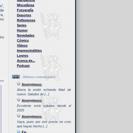
Manganime
Miscelánea
o',
nde
Fotografía
ya,
Deportes
ómo
Reflexiones
Series
Humor
Novedades
 su
Cómics
Vídeos
Imprescindibles
Logros
Acerca de...
Podcast
Últimos comentarios
Anonymous:
Ahora la están echando Mad de
nuevo. Saludos de [...]
Anonymous:
Excelente serie saludos desde el
2025
Anonymous:
Vaya, pues por ese precio no creo
que hayas hecho [...]
ÉA: