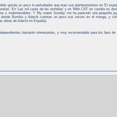
ndido quizás un poco lo perturbador que eran sus planteamientos en 'El espej
onitas'. En 'Las mil caras de las estrellas' y en 'With CAT' en cambio es do
dos y malentendidos. Y 'My sweet Sunday' me ha parecido una pequeña jo
ica donde Rumiko y Adachi cuentan un poco sus inicios en el manga, y c
más obras de Adachi en España).
 independientes bastante interesantes, y muy recomendable para los fans de