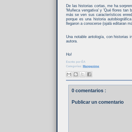
De las historias cortas, me ha sorpre
'Muñeca vengativa' y 'Qué flores tan b
más se ven sus característicos enre
porque es una historia autobiográf
llegaron a conocerse (ojalá editaran 
Una notable antología, con historias
autora.
Ho!
Escrito por
ÉA
Categorías:
Manganime
0 comentarios :
Publicar un comentario