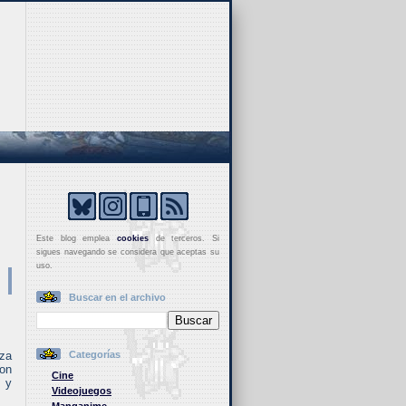
Este blog emplea
cookies
de terceros. Si
sigues navegando se considera que aceptas su
uso.
Buscar en el archivo
eza
Categorías
con
Cine
, y
Videojuegos