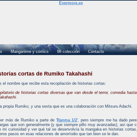
es
Manganime y cómics
Mi colección
Contacto
istorias cortas de Rumiko Takahashi
es el nombre que recibe esta recopilación de historias cortas:
pilatorio de historias cortas diversas que van desde el terror, comedia hasta
Takahashi.
e la propia Rumiko, y una sexta que es una colaboración con Mitsuru Adachi.
eer más de Rumiko a parte de '
Ranma 1/2
', pero siempre me ha dado per
largas que son generalmente (y que siempre pillo muy avanzadas), así que 
o mi curiosidad y ver qué tal se desenvolvía la mangaka en historias cortas
ros pasos en esas relaciones de amor/odio que tan bien se le dan.