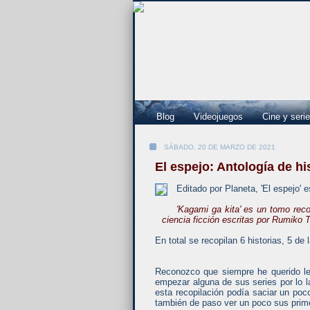
Blog
Videojuegos
Cine y seri
SÁBADO, 20 DE MARZO DE 2021
El espejo: Antología de h
Editado por Planeta, 'El espejo' 
'Kagami ga kita' es un tomo reco
ciencia ficción escritas por Rumiko 
En total se recopilan 6 historias, 5 d
Reconozco que siempre he querido l
empezar alguna de sus series por lo 
esta recopilación podía saciar un poc
también de paso ver un poco sus prime