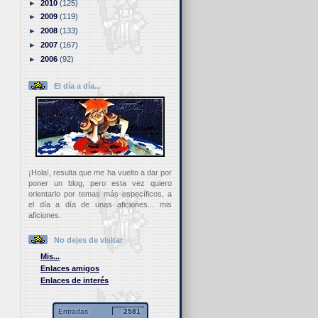
►
2010
(125)
►
2009
(119)
►
2008
(133)
►
2007
(167)
►
2006
(92)
El día a día...
¡Hola!, resulta que me ha vuelto a dar por
poner un blog, pero esta vez quiero
orientarlo por temas más específicos, a
el día a día de unas aficiones... mis
aficiones.
No dejes de visitar
Mis...
Enlaces amigos
Enlaces de interés
Entradas
2581