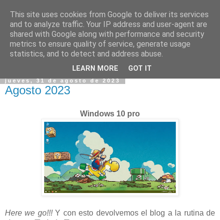
This site uses cookies from Google to deliver its services
and to analyze traffic. Your IP address and user-agent are
shared with Google along with performance and security
metrics to ensure quality of service, generate usage
statistics, and to detect and address abuse.
▼
LEARN MORE
GOT IT
jueves, 31 de agosto de 2023
Agosto 2023
Windows 10 pro
Here we go!!!
Y con esto devolvemos el blog a la rutina de