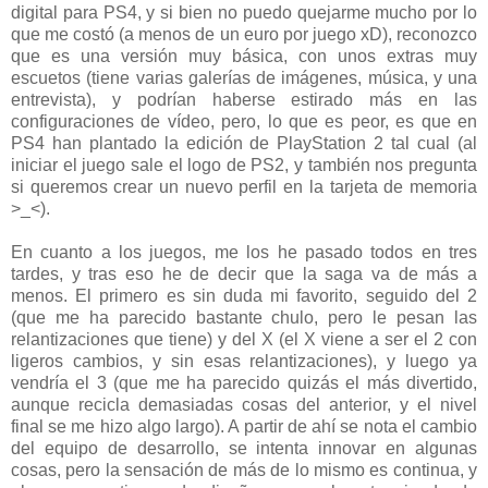
digital para PS4, y si bien no puedo quejarme mucho por lo
que me costó (a menos de un euro por juego xD), reconozco
que es una versión muy básica, con unos extras muy
escuetos (tiene varias galerías de imágenes, música, y una
entrevista), y podrían haberse estirado más en las
configuraciones de vídeo, pero, lo que es peor, es que en
PS4 han plantado la edición de PlayStation 2 tal cual (al
iniciar el juego sale el logo de PS2, y también nos pregunta
si queremos crear un nuevo perfil en la tarjeta de memoria
>_<).
En cuanto a los juegos, me los he pasado todos en tres
tardes, y tras eso he de decir que la saga va de más a
menos. El primero es sin duda mi favorito, seguido del 2
(que me ha parecido bastante chulo, pero le pesan las
relantizaciones que tiene) y del X (el X viene a ser el 2 con
ligeros cambios, y sin esas relantizaciones), y luego ya
vendría el 3 (que me ha parecido quizás el más divertido,
aunque recicla demasiadas cosas del anterior, y el nivel
final se me hizo algo largo). A partir de ahí se nota el cambio
del equipo de desarrollo, se intenta innovar en algunas
cosas, pero la sensación de más de lo mismo es continua, y