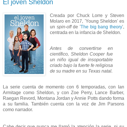
El joven Sheldon
Creada por Chuck Lorre y Steven
Molaro en 2017, 'Young Sheldon' es
un
spin-off
de '
The big bang theory
',
centrada en la infancia de Sheldon.
Antes de convertirse en
científico, Sheldon Cooper fue
un niño igual de insoportable
criado bajo la fuerte fe religiosa
de su madre en su Texas natal.
La serie cuenta de momento con 6 temporadas, con Ian
Armitage como Sheldon, y con Zoe Perry, Lance Barber,
Raegan Revord, Montana Jordan y Annie Potts dando forma
a su familia. También cuenta con la voz de Jim Parsons
como narrador.
Cabe decir que nunca me llamó la atención la serie, ni su