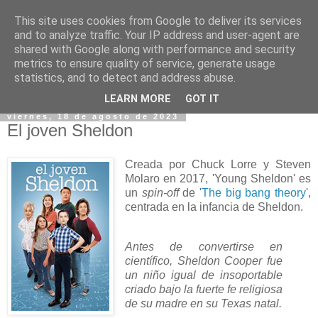
This site uses cookies from Google to deliver its services
and to analyze traffic. Your IP address and user-agent are
shared with Google along with performance and security
metrics to ensure quality of service, generate usage
statistics, and to detect and address abuse.
▼
LEARN MORE
GOT IT
viernes, 18 de agosto de 2023
El joven Sheldon
Creada por Chuck Lorre y Steven
Molaro en 2017, 'Young Sheldon' es
un
spin-off
de '
The big bang theory
',
centrada en la infancia de Sheldon.
Antes de convertirse en
científico, Sheldon Cooper fue
un niño igual de insoportable
criado bajo la fuerte fe religiosa
de su madre en su Texas natal.