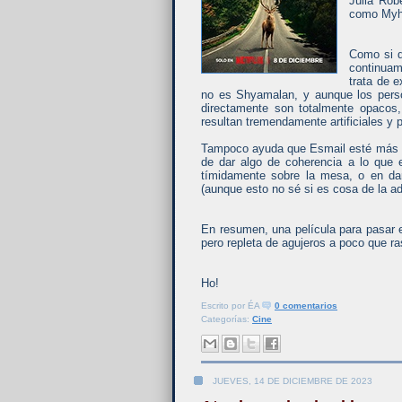
Julia Rob
como Myha
Como si d
continuam
trata de 
no es Shyamalan, y aunque los pers
directamente son totalmente opacos
resultan tremendamente artificiales y
Tampoco ayuda que Esmail esté más pr
de dar algo de coherencia a lo que
tímidamente sobre la mesa, o en dar
(aunque esto no sé si es cosa de la ada
En resumen, una película para pasar e
pero repleta de agujeros a poco que ra
Ho!
Escrito por
ÉA
0 comentarios
Categorías:
Cine
JUEVES, 14 DE DICIEMBRE DE 2023