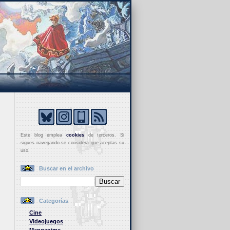
Este blog emplea
cookies
de terceros. Si
sigues navegando se considera que aceptas su
uso.
Buscar en el archivo
Categorías
Cine
Videojuegos