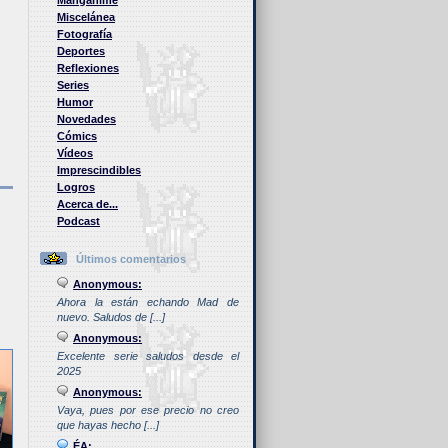
Manganime
Miscelánea
Fotografía
Deportes
Reflexiones
Series
Humor
Novedades
Cómics
Vídeos
Imprescindibles
Logros
Acerca de...
Podcast
Últimos comentarios
Anonymous:
Ahora la están echando Mad de
nuevo. Saludos de [...]
Anonymous:
Excelente serie saludos desde el
2025
Anonymous:
Vaya, pues por ese precio no creo
que hayas hecho [...]
ÉA: