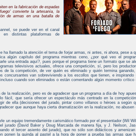
iten en la fabricación de espadas
uego' convierte la artesanía, la
ión de armas en una batalla de
channel, se puede ver en el canal
 en distintas plataformas de
ha llamado la atención el tema de forjar armas, ni antes, ni ahora, pese a 
ica algún capítulo del programa mientras ceno, ¿por qué veo el progra
arle una entrada aquí?, pues porque el programa tiene un formato que se al
gramas televisivos actuales, ofrece una competición, sí, pero los producto
os de la competición, de ver quién es eliminado y quién termina ganando,
os concursantes van sobreviviendo a los escollos que tienen, e inspirando
r incluso cuando son eliminados o están comentando algún momento crítico
 de la realización, pero es de agradecer que un programa a día de hoy apue
a lo fácil, que sería ofrecer un espectáculo más centrado en la competició
gir de ella (decisiones del jurado, pintar como villanos o héroes a según 
gradecer que aunque haya cierta dramatización en la realización, no abusen
le un equipo tremendamente carismático formado por el presentador (Wil Wil
 el jurado (David Baker y Doug Marcaida de manera fija, y J. Neilson, Ja
pando el tercer asiento del jurado), que no sólo son didácticos y amenizan
n ponen la guinda al pastel a la hora de poner a prueba las armas que 