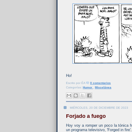
Ho!
Escrito por
ÉA
0 comentarios
Categorías:
Humor
,
Miscelánea
MIÉRCOLES, 20 DE DICIEMBRE DE 2023
Forjado a fuego
Hoy voy a romper un poco la tónica ha
un programa televisivo, 'Forged in fire'.