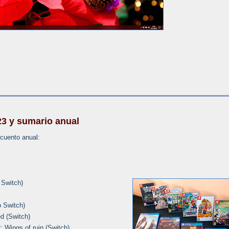
3 y sumario anual
ecuento anual:
 Switch)
p Switch)
d (Switch)
: Wings of ruin (Switch)