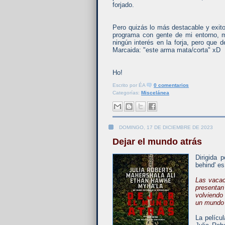
forjado.
Pero quizás lo más destacable y exit
programa con gente de mi entorno, 
ningún interés en la forja, pero que
Marcaida: "este arma mata/corta" xD
Ho!
Escrito por
ÉA
0 comentarios
Categorías:
Miscelánea
DOMINGO, 17 DE DICIEMBRE DE 2023
Dejar el mundo atrás
Dirigida
behind' es
Las vacac
presenta
volviendo
un mundo
La pelícu