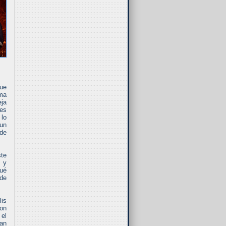
que
ma
eja
res
 lo
 un
 de
ste
n y
qué
 de
lis
son
 el
han