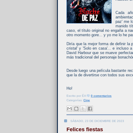
Cada año
ambientac
paz' me l
manido tít
caso, el título original no engaña a 
otro momento gore... y yo me lo he pa
Diría que la mejor forma de definir la 
cristal' y 'Solo en casa'... e inclus
David Harbour que se mueve perfectame
más tradicional del personaje bonach
Desde luego una película bastante re
que la de divertirse con todos sus exc
Ho!
Escrito por
ÉA
0 comentarios
Categorías:
Cine
SÁBADO, 23 DE DICIEMBRE DE 2023
Felices fiestas