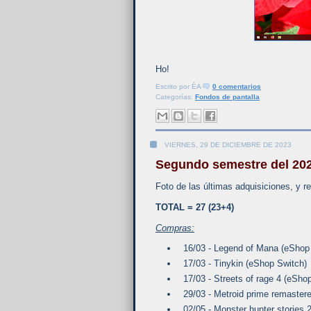
Ho!
Escrito por
ÉA
0 comentarios
Categorías:
Fondos de pantalla
VIERNES, 29 DE DICIEMBRE DE 2023
Segundo semestre del 202
Foto de las últimas adquisiciones, y r
TOTAL = 27 (23
+4)
Compras:
16/03 - Legend of Mana (eShop
17/03 - Tinykin (eShop Switch)
17/03 - Streets of rage 4 (eSho
29/03 - Metroid prime remastere
02/05 - Monster hunter stories 2