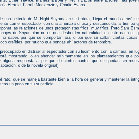
erts, Ethan Hawke, Mahershala Ali y Kevin Bacon entre actores más jóve
'la Herrold, Farrah Mackenzie y Charlie Evans.
e una película de M. Night Shyamalan se tratara, 'Dejar el mundo atrás' ju
ente con el espectador con una amenaza difusa y desconocida, al tiempo 
exponer las relaciones de unos protagonistas fríos, muy fríos. Pero Sam Esm
onajes de Shyamalan no es que desborden naturalidad, en este caso es 
, no sabes por qué se comportan así, o por qué se callan ciertas cosas
 poco creíbles, por mucho que pongas ahí actores de renombre.
eocupado en distraer al espectador con su lucimiento con la cámara, en lu
 está mostrando, o en ahondar mínimamente en los planteamientos que p
 alguna respuesta al por qué de ciertos puntos que se quedan sin resol
ptación, o de la novela original).
l rato, que se maneja bastante bien a la hora de generar y mantener la intri
scas un poco en su superficie.