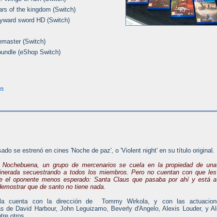
ars of the kingdom (Switch)
kyward sword HD (Switch)
remaster (Switch)
 bundle (eShop Switch)
os
ado se estrenó en cines 'Noche de paz', o 'Violent night' en su título original.
e Nochebuena, un grupo de mercenarios se cuela en la propiedad de una
dinerada secuestrando a todos los miembros. Pero no cuentan con que les
te el oponente menos esperado: Santa Claus que pasaba por ahí y está a
demostrar que de santo no tiene nada.
ula cuenta con la dirección de Tommy Wirkola, y con las actuacion
s de David Harbour, John Leguizamo, Beverly d'Angelo, Alexis Louder, y A
tre otros.