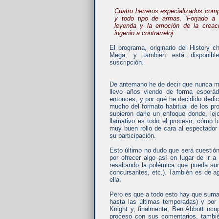
Cuatro herreros especializados comp
y todo tipo de armas. 'Forjado a f
leyenda y la emoción de la creac
ingenio a contrarreloj.
El programa, originario del History 
Mega, y también está disponible
suscripción.
De antemano he de decir que nunca me 
llevo años viendo de forma esporád
entonces, y por qué he decidido dedic
mucho del formato habitual de los pro
supieron darle un enfoque donde, lej
llamativo es todo el proceso, cómo l
muy buen rollo de cara al espectado
su participación.
Esto último no dudo que será cuestión
por ofrecer algo así en lugar de ir 
resaltando la polémica que pueda sur
concursantes, etc.). También es de a
ella.
Pero es que a todo esto hay que sumar
hasta las últimas temporadas) y por
Knight y, finalmente, Ben Abbott ocu
proceso con sus comentarios, tambié