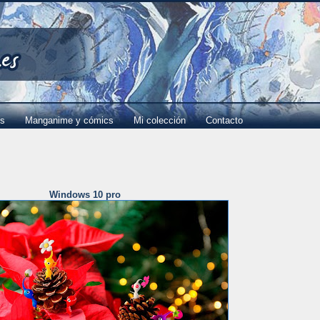
es
Manganime y cómics
Mi colección
Contacto
Windows 10 pro