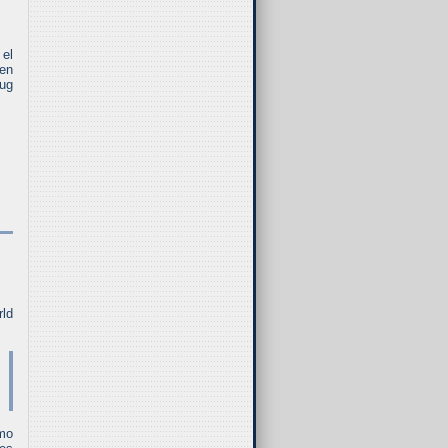
 el
nen
oug
ld
omo