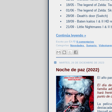
18/05 - The legend of Zelda: Te
01/06 - The legend of Zelda: S
28/08 - Death's door (Switch)
18/09 - Baten kaitos I & II HD 
21/09 - Little Nightmares I & II
Continúa leyendo »
Escrito por
ÉA
0 comentarios
Categorías:
Novedades
,
Sumario
,
Videojueg
MARTES, 26 DE DICIEMBRE DE 2023
Noche de paz (2022)
El año pas
El día d
familia a
hará fren
punto de 
La pelíc
destacada
Hassell en