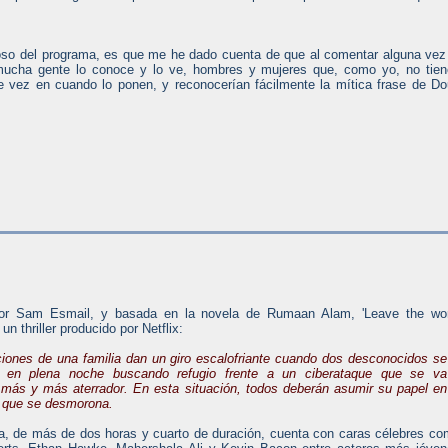
oso del programa, es que me he dado cuenta de que al comentar alguna vez
mucha gente lo conoce y lo ve, hombres y mujeres que, como yo, no tie
 de vez en cuando lo ponen, y reconocerían fácilmente la mítica frase de D
 por Sam Esmail, y basada en la novela de Rumaan Alam, 'Leave the wor
 un thriller producido por Netflix:
iones de una familia dan un giro escalofriante cuando dos desconocidos se
n en plena noche buscando refugio frente a un ciberataque que se va
 más y más aterrador. En esta situación, todos deberán asumir su papel en
 que se desmorona.
la, de más de dos horas y cuarto de duración, cuenta con caras célebres c