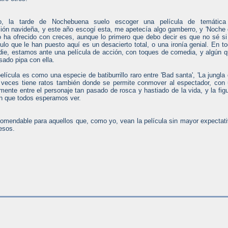
, la tarde de Nochebuena suelo escoger una película de temática
ión navideña, y este año escogí esta, me apetecía algo gamberro, y 'Noche
o ha ofrecido con creces, aunque lo primero que debo decir es que no sé si
ulo que le han puesto aquí es un desacierto total, o una ironía genial. En t
nadie, estamos ante una película de acción, con toques de comedia, y algún 
sado pipa con ella.
película es como una especie de batiburrillo raro entre 'Bad santa', 'La jungla
o a veces tiene ratos también donde se permite conmover al espectador, con
nte entre el personaje tan pasado de rosca y hastiado de la vida, y la fig
ón que todos esperamos ver.
comendable para aquellos que, como yo, vean la película sin mayor expectat
esos.