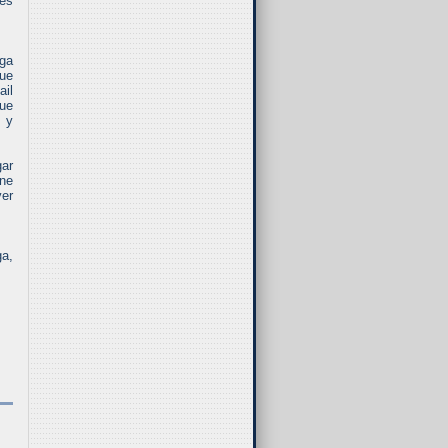
nes
ega
que
ail
que
, y
gar
one
ver
ga,