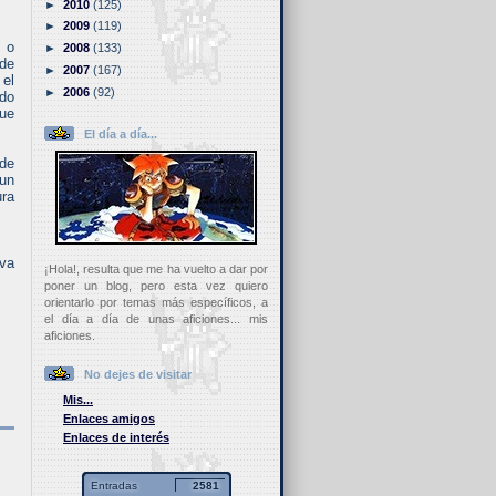
►
2010
(125)
►
2009
(119)
 o
►
2008
(133)
 de
►
2007
(167)
 el
►
2006
(92)
odo
que
El día a día...
 de
 un
ura
iva
¡Hola!, resulta que me ha vuelto a dar por
poner un blog, pero esta vez quiero
orientarlo por temas más específicos, a
el día a día de unas aficiones... mis
aficiones.
No dejes de visitar
Mis...
Enlaces amigos
Enlaces de interés
Entradas
2581