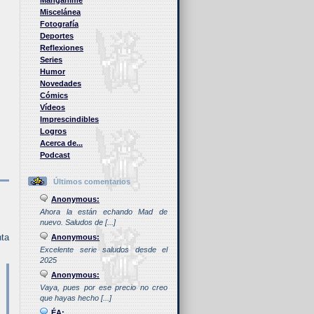
Manganime
Miscelánea
Fotografía
Deportes
Reflexiones
Series
Humor
Novedades
Cómics
Vídeos
Imprescindibles
Logros
Acerca de...
Podcast
Últimos comentarios
Anonymous:
Ahora la están echando Mad de
nuevo. Saludos de [...]
nta
Anonymous:
Excelente serie saludos desde el
2025
Anonymous:
Vaya, pues por ese precio no creo
que hayas hecho [...]
ÉA: