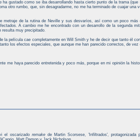
ha gustado como se iba desarrollando hasta cierto punto de la trama (que
la toma otro rumbo, que, sin desagradarme, no me ha terminado de cuajar una 
metraje de la rutina de Neville y sus desvaríos, así como un poco más
infectados. A cambio me he encontrado con un desarrollo de la segunda mi
n resulta muy precipitado.
de la película cae completamente en Will Smith y he de decir que tanto él c
tanto los efectos especiales, que aunque me han parecido correctos, de vez
nte me haya parecido entretenida y poco más, porque en mi opinión la histo
vi el oscarizado
remake
de Martin Scorsese, 'Infiltrados', protagonizada 
DiCaprio, Matt Damon y Jack Nicholson.