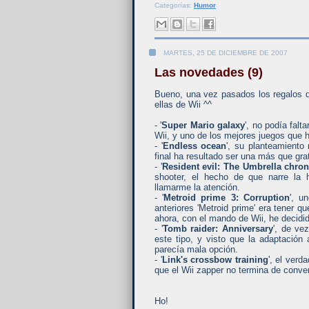
Categorías:
Humor
MARTES, 25 DE DICIEMBRE DE 2007
Las novedades (9)
Bueno, una vez pasados los regalos d
ellas de Wii ^^
- '
Super Mario galaxy
', no podía fal
Wii, y uno de los mejores juegos que 
- '
Endless ocean
', su planteamiento 
final ha resultado ser una más que gra
- '
Resident evil: The Umbrella chron
shooter, el hecho de que narre la 
llamarme la atención.
- '
Metroid prime 3: Corruption
', u
anteriores 'Metroid prime' era tener 
ahora, con el mando de Wii, he decidi
- '
Tomb raider: Anniversary
', de ve
este tipo, y visto que la adaptación
parecía mala opción.
- '
Link's crossbow training
', el verd
que el Wii zapper no termina de conv
Ho!