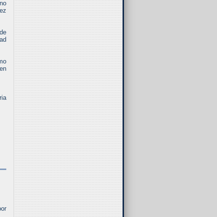
 no
vez
 de
tad
omo
 en
ria
por