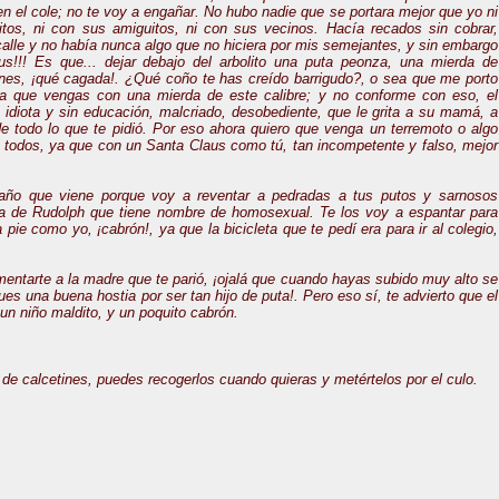
n el cole; no te voy a engañar. No hubo nadie que se portara mejor que yo ni
tos, ni con sus amiguitos, ni con sus vecinos.
Hacía recados sin cobrar,
 calle y no había nunca algo que no hiciera por mis semejantes, y sin embargo
us!!! Es que... dejar debajo del arbolito una puta peonza, una mierda de
ines, ¡qué cagada!.
¿Qué coño te has creído barrigudo?, o sea que me porto
a que vengas con una mierda de este calibre; y no conforme con eso, el
s idiota y sin educación, malcriado, desobediente, que le grita a su mamá, a
 de todo lo que te pidió. Por eso ahora quiero que venga un terremoto o algo
 a todos, ya que con un Santa Claus como tú, tan incompetente y falso, mejor
 año que viene porque voy a reventar a pedradas a tus putos y sarnosos
 de Rudolph que tiene nombre de homosexual. Te los voy a espantar para
pie como yo, ¡cabrón!, ya que la bicicleta que te pedí era para ir al colegio,
mentarte a la madre que te parió, ¡ojalá que cuando hayas subido muy alto se
gues una buena hostia por ser tan hijo de puta!. Pero eso sí, te advierto que el
un niño maldito, y un poquito cabrón.
r de calcetines, puedes recogerlos cuando quieras y metértelos por el culo.