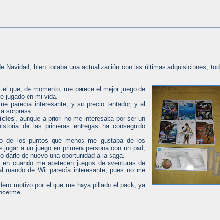
e Navidad, bien tocaba una actualización con las últimas adquisiciones, to
tar el que, de momento, me parece el mejor juego de
he jugado en mi vida.
me parecía interesante, y su precio tentador, y al
ta sorpresa.
icles
', aunque a priori no me interesaba por ser un
historia de las primeras entregas ha conseguido
no de los puntos que menos me gustaba de los
que jugar a un juego en primera persona con un pad,
do darle de nuevo una oportunidad a la saga.
z en cuando me apetecen juegos de aventuras de
 al mando de Wii parecía interesante, pues no me
adero motivo por el que me haya pillado el pack, ya
encerme.