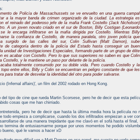
s:
amento de Policía de Massachussets se ve envuelto en una guerra campal
otar a la mayor banda de crimen organizado de la ciudad. La estrategia es
on el reinado del poderoso jefe de la mafia Frank Costello (Jack Nicholson)
ro. A un joven novato criado en el sur de Boston, Billy Costigan (Leonardo
 se le encarga infiltrarse en la mafia dirigida por Costello. Mientras Billy
narse la confianza de Costello, de manera paralela, otro joven policía que
a surgido de las calles del sur, Colin Sullivan (Matt Damon), sube
te de categoría dentro de la policía del Estado hasta conseguir un buen
la unidad de Investigaciones Especiales, formando parte de un grupo de élite
n es acabar con Costello. Pero lo que sus superiores no saben es que Colin
ra Costello, y le mantiene un paso por delante de la policía.
acaba totalmente consumido por su doble vida. Pero cuando Costello y la
topo entre ellos, Billy y Colin se encuentran en peligro constante de que les
 para tratar de desvelar la identidad del otro para poder salvarse.
io (Infernal affairs)', un film del 2002 rodado en Hong Kong.
del tipo de cine que rueda Martin Scorsese, pero he de decir que esta pelíc
bido cosas que me han chirriado.
entretenida, pero he de decir que hasta la última media hora la película no
ue todo empieza a complicarse, cuando los dos infiltrados empiezan a ver c
sarrollarse de una manera trepidante que me clavó en el sofá hasta el final,
 no termina de entusiasmarme porque por unos momentos he podido vislumb
ro bueno, qué le vamos a hacer xD
sultado muy difícil ver a Matt Damon en ese papel, me cuesta no verle como