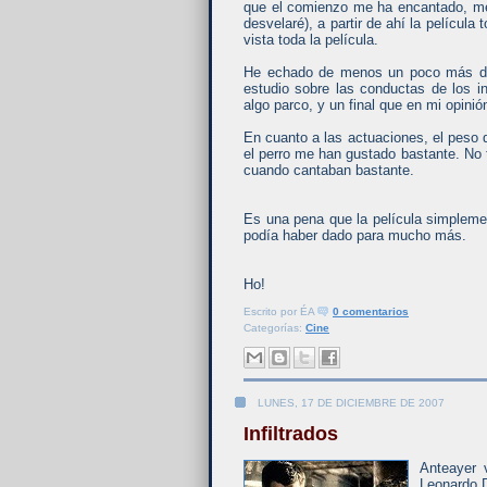
que el comienzo me ha encantado, me 
desvelaré), a partir de ahí la pelícu
vista toda la película.
He echado de menos un poco más de 
estudio sobre las conductas de los 
algo parco, y un final que en mi opinió
En cuanto a las actuaciones, el peso 
el perro me han gustado bastante. No 
cuando cantaban bastante.
Es una pena que la película simpleme
podía haber dado para mucho más.
Ho!
Escrito por
ÉA
0 comentarios
Categorías:
Cine
LUNES, 17 DE DICIEMBRE DE 2007
Infiltrados
Anteayer 
Leonardo 