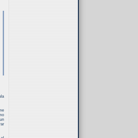
ula
 me
omo
 un
rar
 el