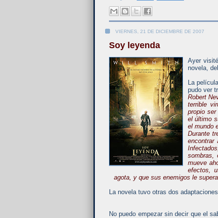
VIERNES, 21 DE DICIEMBRE DE 2007
Soy leyenda
Ayer visit
novela, de
La películ
pudo ver t
Robert Nev
terrible v
propio ser
el último 
el mundo e
Durante tr
encontrar 
Infectado
sombras, 
mueve ahor
efectos, 
agota, y que sus enemigos le supera
La novela tuvo otras dos adaptaciones e
No puedo empezar sin decir que el sab