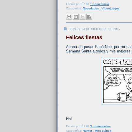
Escrito por
ÉA
1 comentario
Categorías:
Novedades
,
Videojuegos
LUNES, 24 DE DICIEMBRE DE 2007
Felices fiestas
Acaba de pasar Papá Noel por mi casa
Semana Santa a todos y mis mejores 
Ho!
Escrito por
ÉA
3 comentarios
Categorías:
Humor
,
Miscelánea