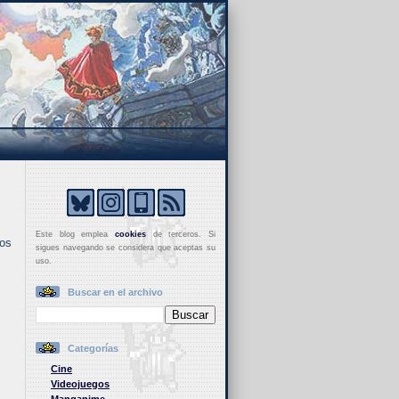
Este blog emplea
cookies
de terceros. Si
los
sigues navegando se considera que aceptas su
uso.
Buscar en el archivo
Categorías
Cine
Videojuegos