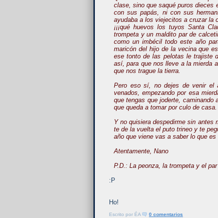
clase, sino que saqué puros dieces e
con sus papás, ni con sus hermani
ayudaba a los viejecitos a cruzar la
¡¡¡qué huevos los tuyos Santa Cla
trompeta y un maldito par de calcet
como un imbécil todo este año par
maricón del hijo de la vecina que e
ese tonto de las pelotas le trajiste
así, para que nos lleve a la mierda
que nos trague la tierra.
Pero eso sí, no dejes de venir el
venados, empezando por esa mierda
que tengas que joderte, caminando a 
que queda a tomar por culo de casa.
Y no quisiera despedirme sin antes 
te de la vuelta el puto trineo y te pe
año que viene vas a saber lo que es 
Atentamente, Nano
P.D.: La peonza, la trompeta y el pa
:P
Ho!
Escrito por
ÉA
0 comentarios