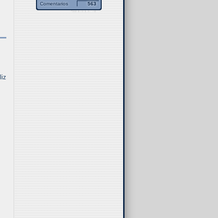
Comentarios
563
liz