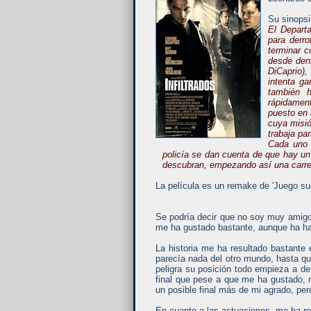
Su sinopsi
El Depart
para derr
terminar c
desde dent
DiCaprio),
intenta ga
también h
rápidamen
puesto en 
cuya misió
trabaja pa
Cada uno 
policía se dan cuenta de que hay un 
descubran, empezando así una carrera
La película es un remake de 'Juego suc
Se podría decir que no soy muy amigo 
me ha gustado bastante, aunque ha ha
La historia me ha resultado bastante 
parecía nada del otro mundo, hasta q
peligra su posición todo empieza a de
final que pese a que me ha gustado,
un posible final más de mi agrado, pe
En cuanto a las actuaciones, me ha re