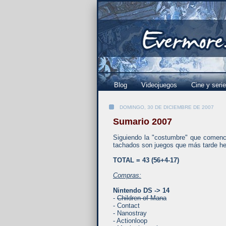
Blog
Videojuegos
Cine y seri
DOMINGO, 30 DE DICIEMBRE DE 2007
Sumario 2007
Siguiendo la "costumbre" que comencé
tachados son juegos que más tarde he
TOTAL = 43 (56+4-17)
Compras:
Nintendo DS -> 14
-
Children of Mana
- Contact
- Nanostray
- Actionloop