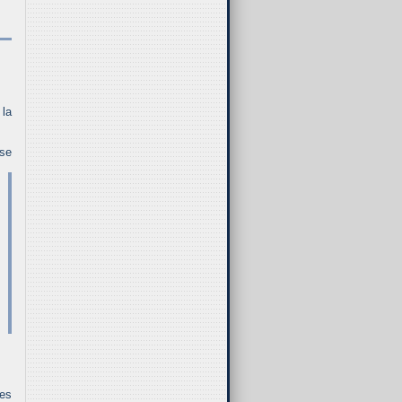
 la
 se
 es