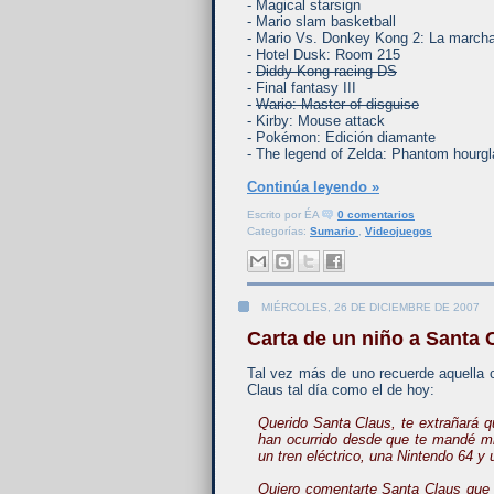
- Magical starsign
- Mario slam basketball
- Mario Vs. Donkey Kong 2: La marcha
- Hotel Dusk: Room 215
-
Diddy Kong racing DS
- Final fantasy III
-
Wario: Master of disguise
- Kirby: Mouse attack
- Pokémon: Edición diamante
- The legend of Zelda: Phantom hourg
Continúa leyendo »
Escrito por
ÉA
0 comentarios
Categorías:
Sumario
,
Videojuegos
MIÉRCOLES, 26 DE DICIEMBRE DE 2007
Carta de un niño a Santa 
Tal vez más de uno recuerde aquella
Claus tal día como el de hoy:
Querido Santa Claus, te extrañará q
han ocurrido desde que te mandé mi c
un tren eléctrico, una Nintendo 64 y 
Quiero comentarte Santa Claus que m