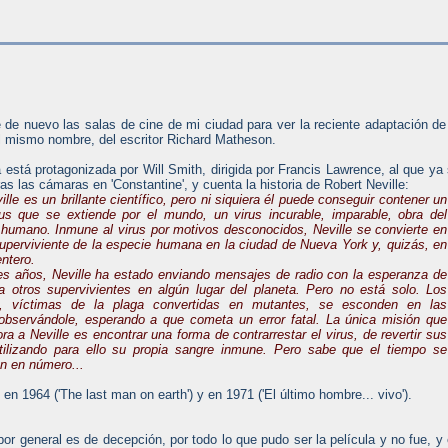
é de nuevo las salas de cine de mi ciudad para ver la reciente adaptación de
l mismo nombre, del escritor Richard Matheson.
a está protagonizada por Will Smith, dirigida por Francis Lawrence, al que ya
ras las cámaras en 'Constantine', y cuenta la historia de Robert Neville:
ille es un brillante científico, pero ni siquiera él puede conseguir contener un
irus que se extiende por el mundo, un virus incurable, imparable, obra del
 humano. Inmune al virus por motivos desconocidos, Neville se convierte en
superviviente de la especie humana en la ciudad de Nueva York y, quizás, en
ntero.
es años, Neville ha estado enviando mensajes de radio con la esperanza de
a otros supervivientes en algún lugar del planeta. Pero no está solo. Los
s, víctimas de la plaga convertidas en mutantes, se esconden en las
observándole, esperando a que cometa un error fatal. La única misión que
a a Neville es encontrar una forma de contrarrestar el virus, de revertir sus
utilizando para ello su propia sangre inmune. Pero sabe que el tiempo se
n en número...
n 1964 ('The last man on earth') y en 1971 ('El último hombre... vivo').
or general es de decepción, por todo lo que pudo ser la película y no fue, y