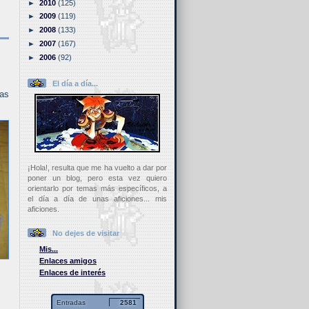
►
2010
(125)
►
2009
(119)
►
2008
(133)
►
2007
(167)
►
2006
(92)
El día a día...
das
¡Hola!, resulta que me ha vuelto a dar por
poner un blog, pero esta vez quiero
orientarlo por temas más específicos, a
el día a día de unas aficiones... mis
aficiones.
No dejes de visitar
Mis...
Enlaces amigos
Enlaces de interés
Entradas
2581