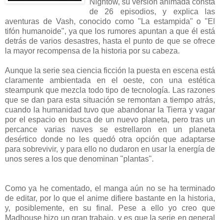
Nightow, su versión animada consta
de 26 episodios, y explica las
aventuras de Vash, conocido como "La estampida" o "El
tifón humanoide", ya que los rumores apuntan a que él está
detrás de varios desastres, hasta el punto de que se ofrece
la mayor recompensa de la historia por su cabeza.
Aunque la serie sea ciencia ficción la puesta en escena está
claramente ambientada en el oeste, con una estética
steampunk que mezcla todo tipo de tecnología. Las razones
que se dan para esta situación se remontan a tiempo atrás,
cuando la humanidad tuvo que abandonar la Tierra y vagar
por el espacio en busca de un nuevo planeta, pero tras un
percance varias naves se estrellaron en un planeta
desértico donde no les quedó otra opción que adaptarse
para sobrevivir, y para ello no dudaron en usar la energía de
unos seres a los que denominan "plantas".
Como ya he comentado, el manga aún no se ha terminado
de editar, por lo que el anime difiere bastante en la historia,
y, posiblemente, en su final. Pese a ello yo creo que
Madhouse hizo un gran trabajo, y es que la serie en general