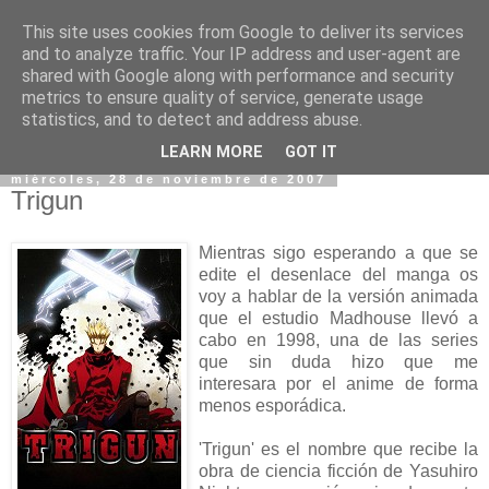
This site uses cookies from Google to deliver its services
and to analyze traffic. Your IP address and user-agent are
shared with Google along with performance and security
metrics to ensure quality of service, generate usage
statistics, and to detect and address abuse.
▼
LEARN MORE
GOT IT
miércoles, 28 de noviembre de 2007
Trigun
Mientras sigo esperando a que se
edite el desenlace del manga os
voy a hablar de la versión animada
que el estudio Madhouse llevó a
cabo en 1998, una de las series
que sin duda hizo que me
interesara por el anime de forma
menos esporádica.
'Trigun' es el nombre que recibe la
obra de ciencia ficción de Yasuhiro