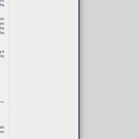
 su
 ha
no
en
 ha
cha
aya
ste
en
 no