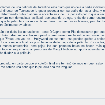
blamos de una película de Tarantino está claro que no deja a nadie indiferen
al director de Tennessee le gusta provocar con su estilo de hacer cine, y 
n determinado público al que le encanta su cine. Es por esto por lo que a ve
umbra con demasiada facilidad, aumentando su ego, y dando como result
es que la película a mi modo de ver tiene muchas cosas buenas, pero tamb
 fácilmente evitables.
tán sin duda las actuaciones, tanto DiCaprio como Pitt demuestran por qué
también cabe destacar los estupendos personajes que Tarantino les confeccio
 que 'Erase una vez en... Hollywood' se sustenta, estupendos guiños a serie
 toda la escena final, es posiblemente de lo mejor de la película. Por contra,
 o menos entretenida, pero paja), las dos primeras horas no hacen más 
y todo el seguimiento al personaje de Margot Robbie no aporta absolutame
a fluidez a la película.
aprobado, en parte porque el colofón final me terminó dejando un buen sabor
 me parece una pena que la película sea tan irregular.