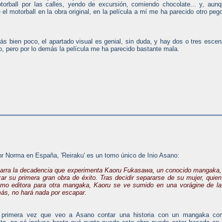
otorball por las calles, yendo de excursión, comiendo chocolate... y, aun
l motorball en la obra original, en la película a mí me ha parecido otro peg
ás bien poco, el apartado visual es genial, sin duda, y hay dos o tres esce
 pero por lo demás la película me ha parecido bastante mala.
or Norma en España, 'Reiraku' es un tomo único de Inio Asano:
 narra la decadencia que experimenta Kaoru Fukasawa, un conocido mangaka,
izar su primera gran obra de éxito. Tras decidir separarse de su mujer, quien
omo editora para otra mangaka, Kaoru se ve sumido en una vorágine de la
ás, no hará nada por escapar.
 primera vez que veo a Asano contar una historia con un mangaka co