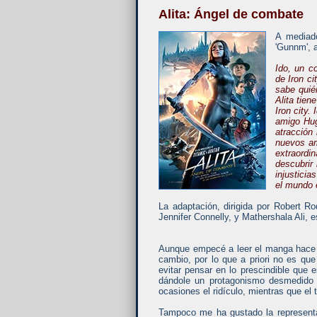
Alita: Ángel de combate
A mediad
'Gunnm', 
Ido, un c
de Iron ci
sabe quié
Alita tien
Iron city.
amigo Hug
atracción
nuevos am
extraordi
descubrir 
injustici
el mundo 
La adaptación, dirigida por Robert R
Jennifer Connelly, y Mathershala Ali,
Aunque empecé a leer el manga hace 
cambio, por lo que a priori no es qu
evitar pensar en lo prescindible que 
dándole un protagonismo desmedido 
ocasiones el ridículo, mientras que e
Tampoco me ha gustado la representac