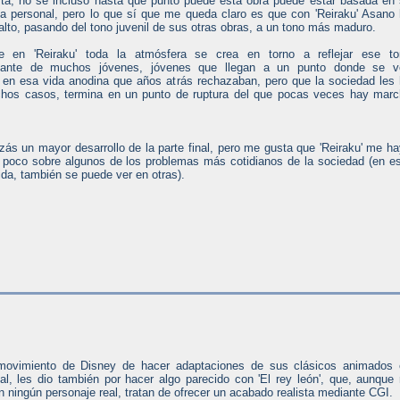
sta, no sé incluso hasta qué punto puede esta obra puede estar basada en
ia personal, pero lo que sí que me queda claro es que con 'Reiraku' Asano
alto, pasando del tono juvenil de sus otras obras, a un tono más maduro.
 en 'Reiraku' toda la atmósfera se crea en torno a reflejar ese to
nante de muchos jóvenes, jóvenes que llegan a un punto donde se v
 en esa vida anodina que años atrás rechazaban, pero que la sociedad les
chos casos, termina en un punto de ruptura del que pocas veces hay mar
zás un mayor desarrollo de la parte final, pero me gusta que 'Reiraku' me h
un poco sobre algunos de los problemas más cotidianos de la sociedad (en e
da, también se puede ver en otras).
movimiento de Disney de hacer adaptaciones de sus clásicos animados 
al, les dio también por hacer algo parecido con 'El rey león', que, aunque
 ningún personaje real, tratan de ofrecer un acabado realista mediante CGI.