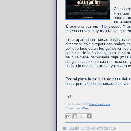
Cuando ha
y es que 
atrae a u
se le enc
'Érase una vez en... Hollywood'. Y 
muchas cosas muy mejorables que eran
En el apartado de cosas positivas es
director vuelve a repetir con ambos, 
por otro lado están los guiños en los
películas de la época, y, para rematar,
película tiene demasiada paja (más
alargar una presentación en exceso, 
nada a lo que es la trama, y resta much
Por mi parte la película no pasa del 
boca, pero viendo las cosas positivas,
Ho!
Escrito por
ÉA
0 comentarios
Categorías:
Cine
LUNES, 19 DE AGOSTO DE 2019