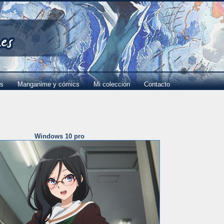
es
Manganime y cómics
Mi colección
Contacto
Windows 10 pro