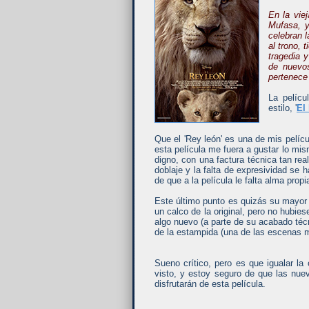
En la viej
Mufasa, y
celebran 
al trono, 
tragedia 
de nuevo
pertenece
La pelícu
estilo, '
El 
Que el 'Rey león' es una de mis pelíc
esta película me fuera a gustar lo mis
digno, con una factura técnica tan rea
doblaje y la falta de expresividad se h
de que a la película le falta alma propi
Este último punto es quizás su mayor 
un calco de la original, pero no hubie
algo nuevo (a parte de su acabado téc
de la estampida (una de las escenas má
Sueno crítico, pero es que igualar l
visto, y estoy seguro de que las nue
disfrutarán de esta película.