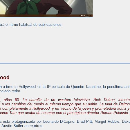
ará el ritmo habitual de publicaciones.
wood
 a time in Hollywood' es la 9ª película de Quentin Tarantino, la penúltima an
ciado retiro.
, años 60. La estrella de un western televisivo, Rick Dalton, intenta
 a los cambios del medio al mismo tiempo que su doble. La vida de Dalton
da completamente a Hollywood, y es vecino de la joven y prometedora actriz y
aron Tate que acaba de casarse con el prestigioso director Roman Polanski.
la está protagonizada por Leonardo DiCaprio, Brad Pitt, Margot Robbie, Dak
 Austin Butler entre otros.