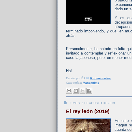
protagoni
experienc
dado un s
Y es que
decepcio
atrapados
terminado imponiendo, y que, en mu
atrás.
Personalmente, he notado en falta qui
invitado a contemplar y reflexionar 
caso la japonesa, pero, en menor medi
Ho!
Escrito por
ÉA
0 comentarios
Categorías:
Manganime
LUNES, 5 DE AGOSTO DE 2019
El rey león (2019)
En este 
imagen re
cuenta con