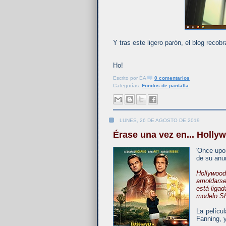
Y tras este ligero parón, el blog recobr
Ho!
Escrito por
ÉA
0 comentarios
Categorías:
Fondos de pantalla
LUNES, 26 DE AGOSTO DE 2019
Érase una vez en... Holly
'Once upon
de su anun
Hollywood
amoldarse
está liga
modelo Sh
La pelícu
Fanning, y