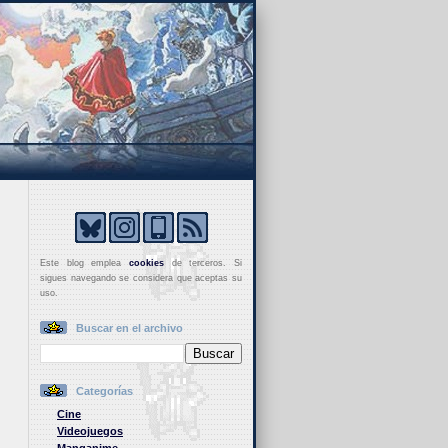
Este blog emplea
cookies
de terceros. Si
sigues navegando se considera que aceptas su
uso.
Buscar en el archivo
Categorías
Cine
Videojuegos