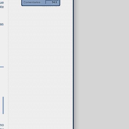
que
Comentarios
563
ote
nas
mo