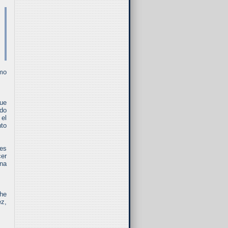
smo
que
ido
 el
nto
 es
cer
ena
 he
ez,