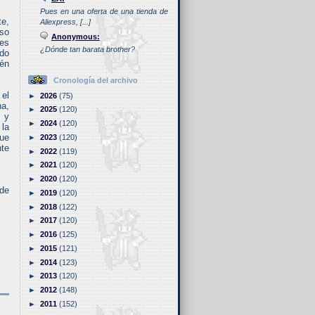
Pues en una oferta de una tienda de
te,
Aliexpress, [...]
eso
Anonymous:
ces
¿Dónde tan barata brother?
ado
ién
Cronología del archivo
 el
►
2026
(75)
na,
►
2025
(120)
s y
►
2024
(120)
 la
que
►
2023
(120)
nte
►
2022
(119)
►
2021
(120)
►
2020
(120)
 de
►
2019
(120)
►
2018
(122)
►
2017
(120)
►
2016
(125)
►
2015
(121)
►
2014
(123)
►
2013
(120)
►
2012
(148)
►
2011
(152)