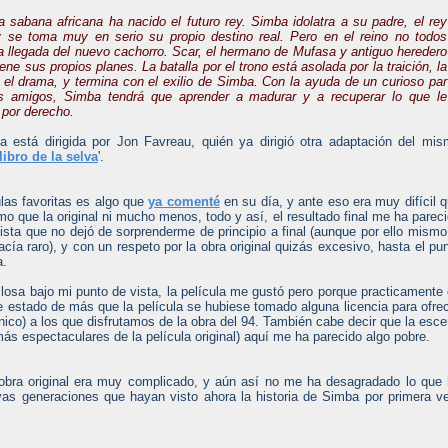
a sabana africana ha nacido el futuro rey. Simba idolatra a su padre, el rey
 se toma muy en serio su propio destino real. Pero en el reino no todos
la llegada del nuevo cachorro. Scar, el hermano de Mufasa y antiguo heredero
tiene sus propios planes. La batalla por el trono está asolada por la traición, la
y el drama, y termina con el exilio de Simba. Con la ayuda de un curioso par
s amigos, Simba tendrá que aprender a madurar y a recuperar lo que le
 por derecho.
la está dirigida por Jon Favreau, quién ya dirigió otra adaptación del mi
libro de la selva
'.
ulas favoritas es algo que
ya comenté
en su día, y ante eso era muy difícil 
mo que la original ni mucho menos, todo y así, el resultado final me ha parec
lista que no dejó de sorprenderme de principio a final (aunque por ello mismo
acía raro), y con un respeto por la obra original quizás excesivo, hasta el pu
a.
losa bajo mi punto de vista, la película me gustó pero porque practicamente
se estado de más que la película se hubiese tomado alguna licencia para ofre
nico) a los que disfrutamos de la obra del 94. También cabe decir que la esc
s espectaculares de la película original) aquí me ha parecido algo pobre.
a obra original era muy complicado, y aún así no me ha desagradado lo que
vas generaciones que hayan visto ahora la historia de Simba por primera v