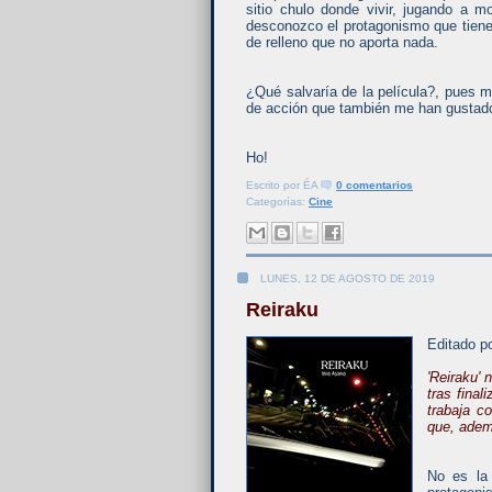
sitio chulo donde vivir, jugando a m
desconozco el protagonismo que tiene e
de relleno que no aporta nada.
¿Qué salvaría de la película?, pues m
de acción que también me han gustado,
Ho!
Escrito por
ÉA
0 comentarios
Categorías:
Cine
LUNES, 12 DE AGOSTO DE 2019
Reiraku
Editado p
'Reiraku'
tras final
trabaja c
que, adem
No es la