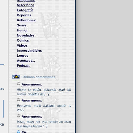
Manganime
Miscelánea
Fotografía
Deportes
Reflexiones
Series
Humor
Novedades
Cómics
Vídeos
Imprescindibles
Logros
Acerca de...
Podcast
Últimos comentarios
Anonymous:
tes
Ahora la están echando Mad de
nuevo. Saludos de [...]
Anonymous:
Excelente serie saludos desde el
2025
Anonymous:
Vaya, pues por ese precio no creo
ota
que hayas hecho [...]
ÉA: