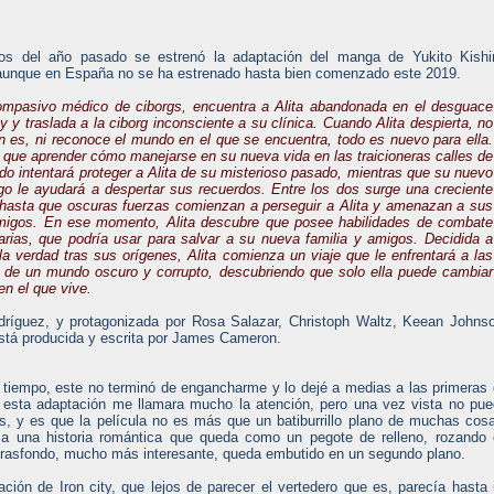
os del año pasado se estrenó la adaptación del manga de Yukito Kishir
aunque en España no se ha estrenado hasta bien comenzado este 2019.
ompasivo médico de ciborgs, encuentra a Alita abandonada en el desguace
ty y traslada a la ciborg inconsciente a su clínica. Cuando Alita despierta, no
n es, ni reconoce el mundo en el que se encuentra, todo es nuevo para ella.
e que aprender cómo manejarse en su nueva vida en las traicioneras calles de
 Ido intentará proteger a Alita de su misterioso pasado, mientras que su nuevo
o le ayudará a despertar sus recuerdos. Entre los dos surge una creciente
 hasta que oscuras fuerzas comienzan a perseguir a Alita y amenazan a sus
igos. En ese momento, Alita descubre que posee habilidades de combate
narias, que podría usar para salvar a su nueva familia y amigos. Decidida a
la verdad tras sus orígenes, Alita comienza un viaje que le enfrentará a las
as de un mundo oscuro y corrupto, descubriendo que solo ella puede cambiar
en el que vive.
odríguez, y protagonizada por Rosa Salazar, Christoph Waltz, Keean Johns
 está producida y escrita por James Cameron.
tiempo, este no terminó de engancharme y lo dejé a medias a las primeras
e esta adaptación me llamara mucho la atención, pero una vez vista no pu
es, y es que la película no es más que un batiburrillo plano de muchas cos
a una historia romántica que queda como un pegote de relleno, rozando
l trasfondo, mucho más interesante, queda embutido en un segundo plano.
ión de Iron city, que lejos de parecer el vertedero que es, parecía hasta