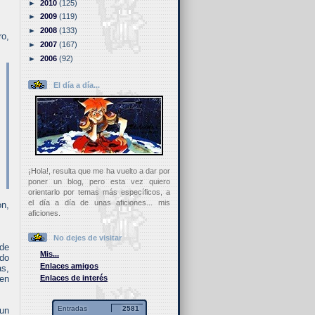
►
2010
(125)
►
2009
(119)
►
2008
(133)
o,
►
2007
(167)
►
2006
(92)
El día a día...
¡Hola!, resulta que me ha vuelto a dar por
poner un blog, pero esta vez quiero
orientarlo por temas más específicos, a
el día a día de unas aficiones... mis
on,
aficiones.
No dejes de visitar
 de
Mis...
edo
Enlaces amigos
as,
Enlaces de interés
 en
Entradas
2581
 un