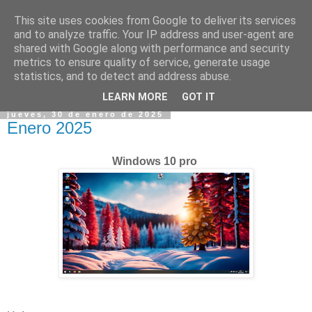
This site uses cookies from Google to deliver its services
and to analyze traffic. Your IP address and user-agent are
shared with Google along with performance and security
metrics to ensure quality of service, generate usage
statistics, and to detect and address abuse.
▼
LEARN MORE
GOT IT
jueves, 30 de enero de 2025
Enero 2025
Windows 10 pro