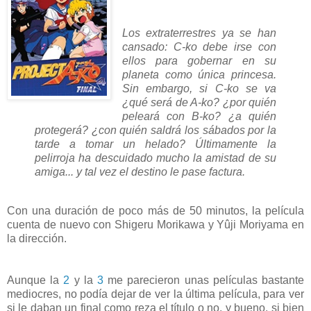
Los extraterrestres ya se han
cansado: C-ko debe irse con
ellos para gobernar en su
planeta como única princesa.
Sin embargo, si C-ko se va
¿qué será de A-ko? ¿por quién
peleará con B-ko? ¿a quién
protegerá? ¿con quién saldrá los sábados por la
tarde a tomar un helado? Últimamente la
pelirroja ha descuidado mucho la amistad de su
amiga... y tal vez el destino le pase factura.
Con una duración de poco más de 50 minutos, la película
cuenta de nuevo con Shigeru Morikawa y Yûji Moriyama en
la dirección.
Aunque la
2
y la
3
me parecieron unas películas bastante
mediocres, no podía dejar de ver la última película, para ver
si le daban un final como reza el título o no, y bueno, si bien