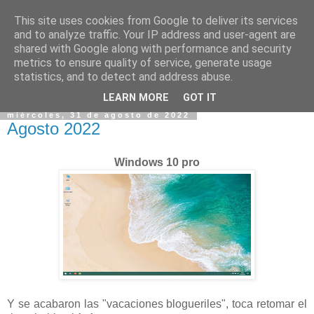
This site uses cookies from Google to deliver its services
and to analyze traffic. Your IP address and user-agent are
shared with Google along with performance and security
metrics to ensure quality of service, generate usage
statistics, and to detect and address abuse.
▼
LEARN MORE
GOT IT
miércoles, 31 de agosto de 2022
Agosto 2022
Windows 10 pro
Y se acabaron las "vacaciones blogueriles", toca retomar el