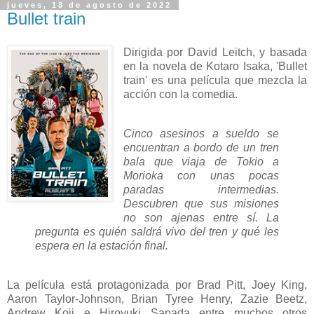
jueves, 18 de agosto de 2022
Bullet train
Dirigida por David Leitch, y basada
en la novela de Kotaro Isaka, 'Bullet
train' es una película que mezcla la
acción con la comedia.
Cinco asesinos a sueldo se
encuentran a bordo de un tren
bala que viaja de Tokio a
Morioka con unas pocas
paradas intermedias.
Descubren que sus misiones
no son ajenas entre sí. La
pregunta es quién saldrá vivo del tren y qué les
espera en la estación final.
La película está protagonizada por Brad Pitt, Joey King,
Aaron Taylor-Johnson, Brian Tyree Henry, Zazie Beetz,
Andrew Koji e Hiroyuki Sanada entre muchos otros