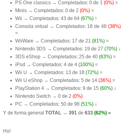
PS One classics → Completados: 0 de 1
(0%)
=
Minis → Completados: 0 de 2
(0%)
=
Wii → Completados: 43 de 64
(67%)
↑
Consola virtual → Completados: 18 de 48
(38%)
=
WiiWare → Completados: 17 de 21
(81%)
=
Nintendo 3DS → Completados: 19 de 27
(70%)
↓
3DS eShop → Completados: 25 de 40
(63%)
=
iPod → Completados: 4 de 4
(100%)
=
Wii U → Completados: 13 de 18
(72%)
=
Wii U eShop → Completados: 5 de 14
(36%)
=
PlayStation 4 → Completados: 9 de 15
(60%)
↓
Nintendo Switch → 0 de 2
(0%)
PC → Completados: 50 de 98
(51%)
↓
Y de forma general
TOTAL → 391
de
633
(62%)
=
Ho!