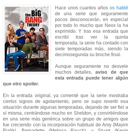
Hace unos cuantos años
os hablé
de una serie que seguramente
pocos desconocerán, en especial
por todo lo mucho que Neox la ha
exprimido. Y tras esa entrada que
escribí tras ver la quinta
temporada, la serie ha contado con
siete temporadas más, siendo la
decimosegunda su broche final.
Aunque seguramente no desvele
muchos detalles,
aviso de que
esta entrada puede tener algún
que otro spoiler
.
En la entrada original, ya comenté que la serie mostraba
ciertos signos de agotamiento, pero se supo revertir esa
situación durante algunas temporadas, dejando de ser fiel a
sí misma, centrándose mucho en Sheldon, y convirtiéndose
en una serie más genérica sobre un grupo de amigos que
fue creciendo con la incorporación habitual de Amy (Mayim
Bialik), Bernadette (Melissa Rauch), y Stuart (Kevin