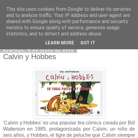
This site uses cookies from Google to deliver its services
and to analyze traffic. Your IP address and user-agent are
shared with Google along with performance and security
metrics to ensure quality of service, generate usage
statistics, and to detect and address abuse.
▼
LEARN MORE
GOT IT
domingo, 9 de junio de 2019
Calvin y Hobbes
'Calvin y Hobbes' es una popular tira cómica creada por Bill
Watterson en 1985, protagonizada por Calvin, un niño de
seis años, y Hobbes, el tigre de peluche que Calvin siempre