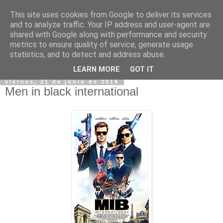
This site uses cookies from Google to deliver its services
and to analyze traffic. Your IP address and user-agent are
shared with Google along with performance and security
metrics to ensure quality of service, generate usage
statistics, and to detect and address abuse.
▼
LEARN MORE
GOT IT
viernes, 21 de junio de 2019
Men in black international