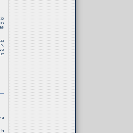
cio
dos
sas
que
lo,
ivo
que
era
ría