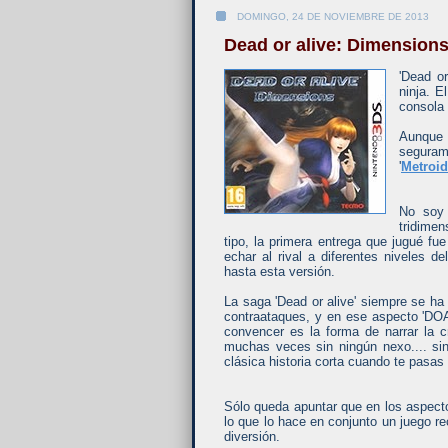
DOMINGO, 24 DE NOVIEMBRE DE 2013
Dead or alive: Dimension
'Dead o
ninja. E
consola 
Aunque 
seguram
'
Metroid
No soy
tridimen
tipo, la primera entrega que jugué fu
echar al rival a diferentes niveles 
hasta esta versión.
La saga 'Dead or alive' siempre se ha
contraataques, y en ese aspecto 'DO
convencer es la forma de narrar la 
muchas veces sin ningún nexo.... si
clásica historia corta cuando te pasa
Sólo queda apuntar que en los aspecto
lo que lo hace en conjunto un juego r
diversión.