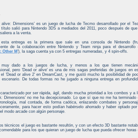
s
r alive: Dimensions' es un juego de lucha de Tecmo desarrollado por el T
l título salió para Nintendo 3DS a mediados del 2011, poco después de que
saliera a la venta.
esta entrega es la primera que sale en una consola de Nintendo (fru
ente de la colaboración entre Nintendo y Team ninja para el desarrollo
: Other M
'), la saga cuenta ya con 5 entregas numeradas, y 4 spin-offs.
 muy dado a los juegos de lucha, y menos a los que tienen mecáni
sional, pero 'Dead or alive' es una de mis sagas preferidas de juegos en e
e el 'Dead or alive 2' en DreamCast, y me gustó mucho la posibilidad de po
del escenario. De todas formas no he jugado a ninguna entrega en profundi
 caracterizado por ser rápida, ágil, dando mucha prioridad a los combos y a 
A: Dimensions' no me ha decepcionado. Lo que sí que no me ha terminado
cronología, mal contada, de forma caótica, enlazando combates y persona
nceramente, para hacer esto podían habérselo ahorrado y haber optado por
s el modo arcade con algún personaje.
s técnicos el juego es bastante resultón, y con un efecto 3D bastante notab
ecomendable para los que quieran un juego de lucha que pueda ofrecer horas