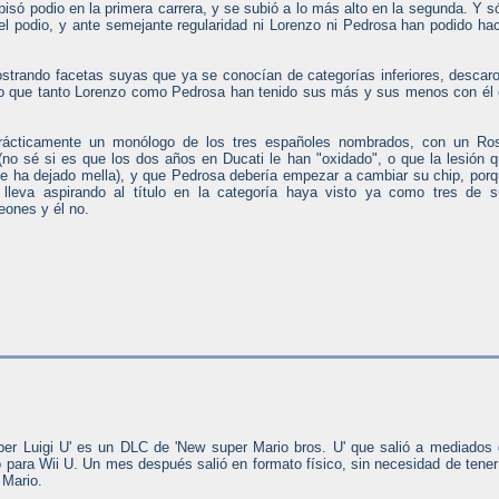
 pisó podio en la primera carrera, y se subió a lo más alto en la segunda. Y s
n el podio, y ante semejante regularidad ni Lorenzo ni Pedrosa han podido ha
ostrando facetas suyas que ya se conocían de categorías inferiores, descar
 lo que tanto Lorenzo como Pedrosa han tenido sus más y sus menos con él
rácticamente un monólogo de los tres españoles nombrados, con un Ros
 (no sé si es que los dos años en Ducati le han "oxidado", o que la lesión 
le ha dejado mella), y que Pedrosa debería empezar a cambiar su chip, por
leva aspirando al título en la categoría haya visto ya como tres de s
ones y él no.
per Luigi U' es un DLC de 'New super Mario bros. U' que salió a mediados
 para Wii U. Un mes después salió en formato físico, sin necesidad de tener
 Mario.