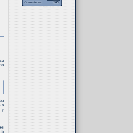
Comentarios
563
 su
esa
aba
a a
x y
mes
itó