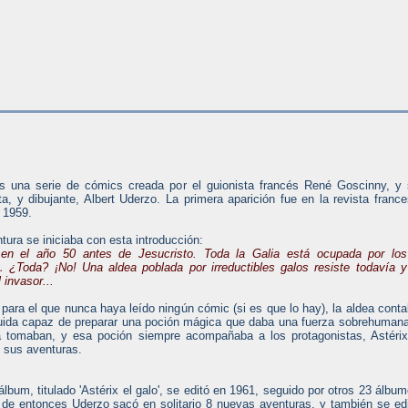
 es una serie de cómics creada por el guionista francés René Goscinny, y
ta, y dibujante, Albert Uderzo. La primera aparición fue en la revista franc
 1959.
ura se iniciaba con esta introducción:
en el año 50 antes de Jesucristo. Toda la Galia está ocupada por los
¿Toda? ¡No! Una aldea poblada por irreductibles galos resiste todavía y
 invasor...
 para el que nunca haya leído ningún cómic (si es que lo hay), la aldea cont
uida capaz de preparar una poción mágica que daba una fuerza sobrehuman
a tomaban, y esa poción siempre acompañaba a los protagonistas, Astéri
n sus aventuras.
álbum, titulado 'Astérix el galo', se editó en 1961, seguido por otros 23 álbu
ir de entonces Uderzo sacó en solitario 8 nuevas aventuras, y también se ed