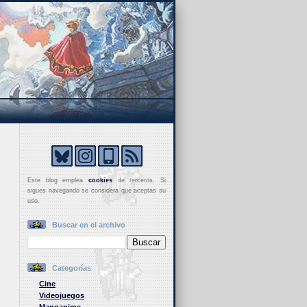
Este blog emplea
cookies
de terceros. Si
sigues navegando se considera que aceptas su
uso.
Buscar en el archivo
Categorías
Cine
Videojuegos