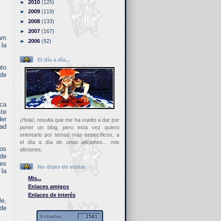
►
2010
(125)
►
2009
(119)
►
2008
(133)
►
2007
(167)
eam
►
2006
(92)
 la
El día a día...
to
 de
ca
ste
der
¡Hola!, resulta que me ha vuelto a dar por
dad
poner un blog, pero esta vez quiero
orientarlo por temas más específicos, a
el día a día de unas aficiones... mis
los
aficiones.
 de
jes
No dejes de visitar
 la
Mis...
Enlaces amigos
Enlaces de interés
le,
 de
Entradas
2581