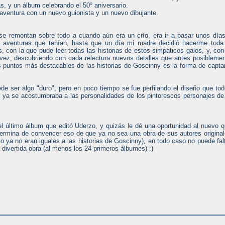
as, y un álbum celebrando el 50º aniversario.
aventura con un nuevo guionista y un nuevo dibujante.
 se remontan sobre todo a cuando aún era un crío, era ir a pasar unos día
s aventuras que tenían, hasta que un día mi madre decidió hacerme toda
, con la que pude leer todas las historias de estos simpáticos galos, y, con
a vez, descubriendo con cada relectura nuevos detalles que antes posibleme
s puntos más destacables de las historias de Goscinny es la forma de capta
de ser algo "duro", pero en poco tiempo se fue perfilando el diseño que to
ya se acostumbraba a las personalidades de los pintorescos personajes de
el último álbum que editó Uderzo, y quizás le dé una oportunidad al nuevo 
ermina de convencer eso de que ya no sea una obra de sus autores origina
o ya no eran iguales a las historias de Goscinny), en todo caso no puede fal
divertida obra (al menos los 24 primeros álbumes) :)