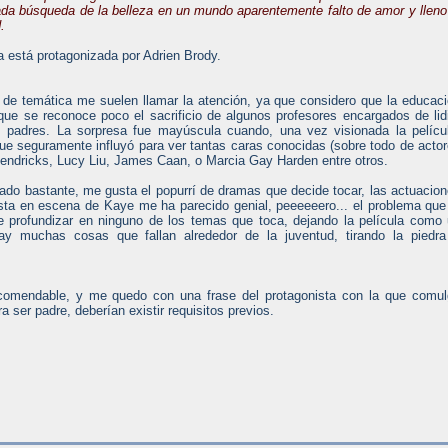
da búsqueda de la belleza en un mundo aparentemente falto de amor y lleno
.
a está protagonizada por Adrien Brody.
 de temática me suelen llamar la atención, ya que considero que la educac
que se reconoce poco el sacrificio de algunos profesores encargados de lid
 padres. La sorpresa fue mayúscula cuando, una vez visionada la pelícu
 que seguramente influyó para ver tantas caras conocidas (sobre todo de acto
Hendricks, Lucy Liu, James Caan, o Marcia Gay Harden entre otros.
ado bastante, me gusta el popurrí de dramas que decide tocar, las actuacio
sta en escena de Kaye me ha parecido genial, peeeeeero... el problema que
e profundizar en ninguno de los temas que toca, dejando la película como
y muchas cosas que fallan alrededor de la juventud, tirando la piedra
ecomendable, y me quedo con una frase del protagonista con la que comu
a ser padre, deberían existir requisitos previos.