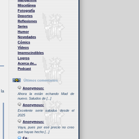
Manganime
Miscelánea
Fotografía
Deportes
Reflexiones
Series
Humor
Novedades
Cómics
Vídeos
Imprescindibles
Logros
Acerca de...
Podcast
Últimos comentarios
Anonymous:
 la
Ahora la están echando Mad de
nuevo. Saludos de [...]
Anonymous:
Excelente serie saludos desde el
2025
Anonymous:
Vaya, pues por ese precio no creo
que hayas hecho [...]
ÉA: