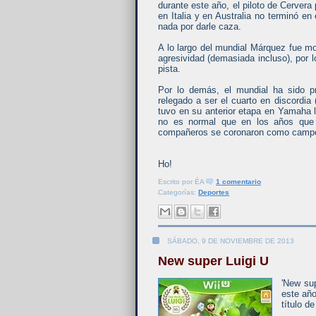
durante este año, el piloto de Cervera
en Italia y en Australia no terminó e
nada por darle caza.
A lo largo del mundial Márquez fue m
agresividad (demasiada incluso), por
pista.
Por lo demás, el mundial ha sido p
relegado a ser el cuarto en discordia
tuvo en su anterior etapa en Yamaha 
no es normal que en los años que l
compañeros se coronaron como campe
Ho!
Escrito por
ÉA
1 comentario
Categorías:
Deportes
SÁBADO, 9 DE NOVIEMBRE DE 2013
New super Luigi U
'New su
este año
título de