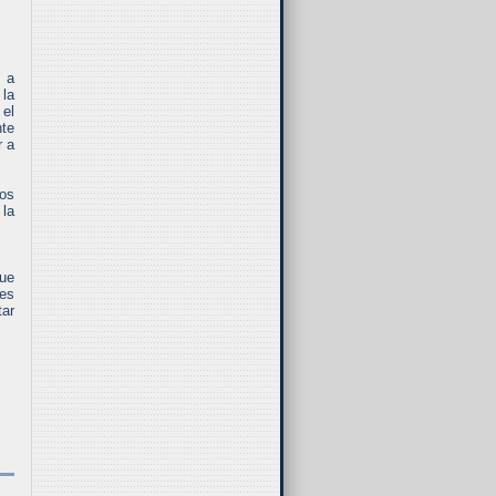
s a
 la
 el
nte
r a
dos
 la
que
les
tar