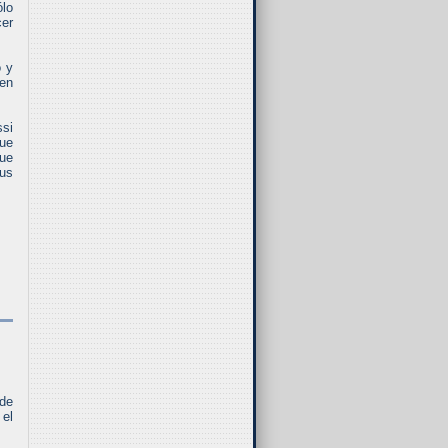
ólo
cer
o y
 en
si
que
que
us
 de
 el