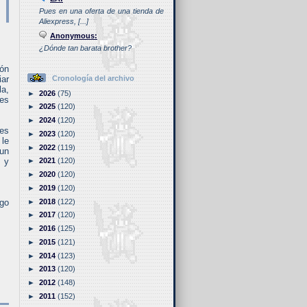
Pues en una oferta de una tienda de
Aliexpress, [...]
Anonymous:
¿Dónde tan barata brother?
ión
iar
Cronología del archivo
la,
►
2026
(75)
res
►
2025
(120)
►
2024
(120)
nes
►
2023
(120)
 le
►
2022
(119)
 un
 y
►
2021
(120)
►
2020
(120)
►
2019
(120)
►
2018
(122)
lgo
►
2017
(120)
►
2016
(125)
►
2015
(121)
►
2014
(123)
►
2013
(120)
►
2012
(148)
►
2011
(152)