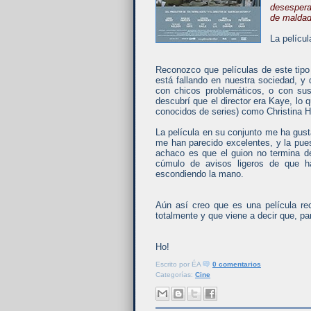
desespera
de maldad
La películ
Reconozco que películas de este tipo
está fallando en nuestra sociedad, y 
con chicos problemáticos, o con sus
descubrí que el director era Kaye, lo
conocidos de series) como Christina 
La película en su conjunto me ha gust
me han parecido excelentes, y la pue
achaco es que el guion no termina d
cúmulo de avisos ligeros de que ha
escondiendo la mano.
Aún así creo que es una película r
totalmente y que viene a decir que, par
Ho!
Escrito por
ÉA
0 comentarios
Categorías:
Cine