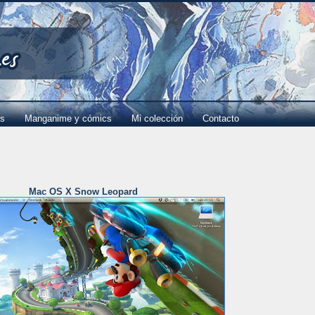
es
Manganime y cómics
Mi colección
Contacto
Mac OS X Snow Leopard