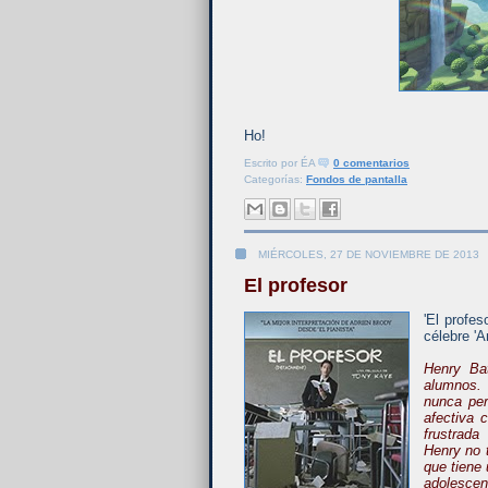
Ho!
Escrito por
ÉA
0 comentarios
Categorías:
Fondos de pantalla
MIÉRCOLES, 27 DE NOVIEMBRE DE 2013
El profesor
'El profes
célebre 'A
Henry Ba
alumnos. 
nunca per
afectiva 
frustrada
Henry no 
que tiene
adolescent