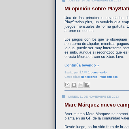
JUEVES, 14 DE NOVIEMBRE DE 2013
Mi opinión sobre PlayStat
Una de las principales novedades de
PlayStation plus, un servicio que emp
juegos mensuales de forma gratuita. 
a tener en cuenta:
Los juegos con los que te obsequian s
son como de alquiler, mientras pague
lo cual puede ser muy interesante par
es nulo, aunque sí reconozco que es 
ofrecía Microsoft con su Xbox Live.
Continúa leyendo »
Escrito por
ÉA
1 comentario
Categorías:
Reflexiones
,
Videojuegos
LUNES, 11 DE NOVIEMBRE DE 2013
Marc Márquez nuevo cam
Ayer mismo Marc Márquez se coronó 
planta en un GP de la comunidad valen
Desde luego, no ha sido fruto de la c