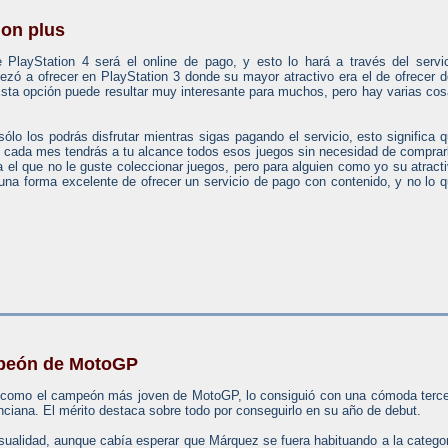
ion plus
 PlayStation 4 será el online de pago, y esto lo hará a través del servi
ezó a ofrecer en PlayStation 3 donde su mayor atractivo era el de ofrecer 
Esta opción puede resultar muy interesante para muchos, pero hay varias co
ólo los podrás disfrutar mientras sigas pagando el servicio, esto significa 
s cada mes tendrás a tu alcance todos esos juegos sin necesidad de comprar
a el que no le guste coleccionar juegos, pero para alguien como yo su atract
una forma excelente de ofrecer un servicio de pago con contenido, y no lo 
peón de MotoGP
como el campeón más joven de MotoGP, lo consiguió con una cómoda terc
ciana. El mérito destaca sobre todo por conseguirlo en su año de debut.
asualidad, aunque cabía esperar que Márquez se fuera habituando a la catego