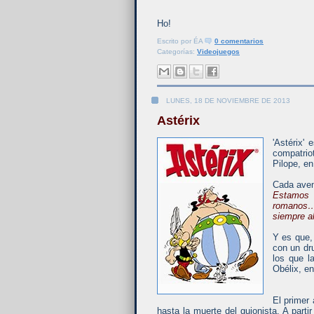
Ho!
Escrito por
ÉA
0 comentarios
Categorías:
Videojuegos
LUNES, 18 DE NOVIEMBRE DE 2013
Astérix
'Astérix'
compatrio
Pilope, en
Cada avent
Estamos 
romanos… 
siempre al
Y es que,
con un dr
los que l
Obélix, e
El primer 
hasta la muerte del guionista. A part