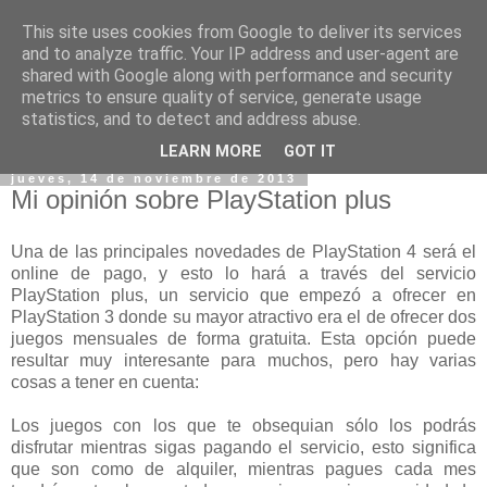
This site uses cookies from Google to deliver its services
and to analyze traffic. Your IP address and user-agent are
shared with Google along with performance and security
metrics to ensure quality of service, generate usage
statistics, and to detect and address abuse.
▼
LEARN MORE
GOT IT
jueves, 14 de noviembre de 2013
Mi opinión sobre PlayStation plus
Una de las principales novedades de PlayStation 4 será el
online de pago, y esto lo hará a través del servicio
PlayStation plus, un servicio que empezó a ofrecer en
PlayStation 3 donde su mayor atractivo era el de ofrecer dos
juegos mensuales de forma gratuita. Esta opción puede
resultar muy interesante para muchos, pero hay varias
cosas a tener en cuenta:
Los juegos con los que te obsequian sólo los podrás
disfrutar mientras sigas pagando el servicio, esto significa
que son como de alquiler, mientras pagues cada mes