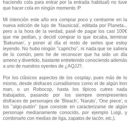
haciendo cola para entrar por la entrada habitual) no tuve
que hacer cola en ningún momento :P
Mi intención este año era comprar poco y centrarme en la
nueva edición de lujo de 'Nausicaä', editada por Planeta...
pero a la hora de la verdad, pasé de pagar los casi 100€
que me pedían, y decidí comprar lo que tocaba, terminar
'Bakuman', y poner al día el resto de series que estoy
leyendo. No hubo ningún "capricho", ni nada que se saliera
de lo común, pero he de reconocer que ha sido un día
ameno y divertido, bastante entretenido conociendo además
a uno de nuestros oyentes de ¿AQJJ?.
Por los clásicos aspectos de los
cosplay
, pues más de lo
mismo, desde disfraces curradísimos como el de algún Iron
man, o un Robocop, hasta los típicos cutres nada
trabajados, pasando por los siempre omnipresentes
disfraces de personajes de 'Bleach', 'Naruto', 'One piece', o
los "algo-putón" (que consiste en caracterizarse de algún
personaje medianamente conocido, por ejemplo Luigi, y
combinarlo con medias de liga, zapatos de tacón, etc.).