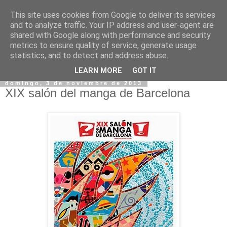
This site uses cookies from Google to deliver its services
and to analyze traffic. Your IP address and user-agent are
shared with Google along with performance and security
metrics to ensure quality of service, generate usage
statistics, and to detect and address abuse.
▼
LEARN MORE
GOT IT
domingo, 3 de noviembre de 2013
XIX salón del manga de Barcelona