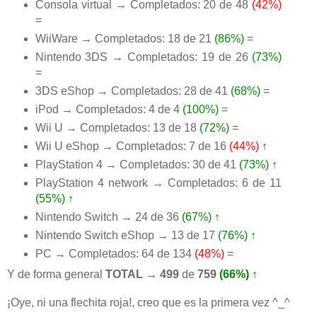
Consola virtual → Completados: 20 de 48
(42%)
=
WiiWare → Completados: 18 de 21
(86%)
=
Nintendo 3DS → Completados: 19 de 26
(73%)
=
3DS eShop → Completados: 28 de 41
(68%)
=
iPod → Completados: 4 de 4
(100%)
=
Wii U → Completados: 13 de 18
(72%)
=
Wii U eShop → Completados: 7 de 16
(44%)
↑
PlayStation 4 → Completados: 30 de 41
(73%)
↑
PlayStation 4 network → Completados: 6 de 11
(55%)
↑
Nintendo Switch → 24 de 36
(67%)
↑
Nintendo Switch eShop → 13 de 17
(76%)
↑
PC → Completados: 64 de 134
(48%)
=
Y de forma general
TOTAL → 499
de
759
(66%)
↑
¡Oye, ni una flechita roja!, creo que es la primera vez ^_^