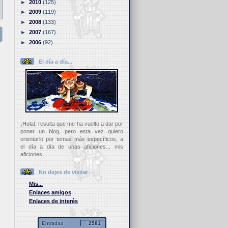
►
2010
(125)
►
2009
(119)
►
2008
(133)
►
2007
(167)
►
2006
(92)
El día a día...
¡Hola!, resulta que me ha vuelto a dar por
poner un blog, pero esta vez quiero
orientarlo por temas más específicos, a
el día a día de unas aficiones... mis
aficiones.
No dejes de visitar
Mis...
Enlaces amigos
Enlaces de interés
Entradas
2581