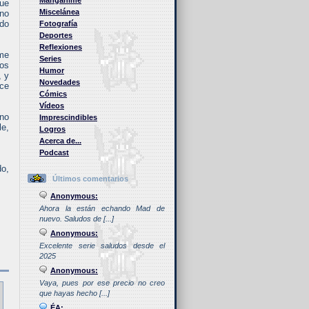
Manganime
que
Miscelánea
 no
ido
Fotografía
Deportes
Reflexiones
 me
Series
mos
Humor
, y
Novedades
uce
Cómics
Vídeos
 no
Imprescindibles
le,
Logros
Acerca de...
Podcast
do,
Últimos comentarios
Anonymous:
Ahora la están echando Mad de
nuevo. Saludos de [...]
Anonymous:
Excelente serie saludos desde el
2025
Anonymous:
Vaya, pues por ese precio no creo
que hayas hecho [...]
ÉA: