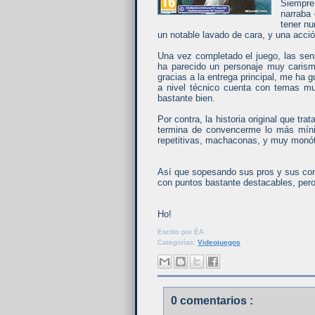
Siempre
narraba 
tener nu
un notable lavado de cara, y una acció
Una vez completado el juego, las sen
ha parecido un personaje muy caris
gracias a la entrega principal, me ha 
a nivel técnico cuenta con temas mu
bastante bien.
Por contra, la historia original que 
termina de convencerme lo más míni
repetitivas, machaconas, y muy monót
Así que sopesando sus pros y sus contr
con puntos bastante destacables, per
Ho!
Escrito por
ÉA
Categorías:
Videojuegos
0 comentarios :