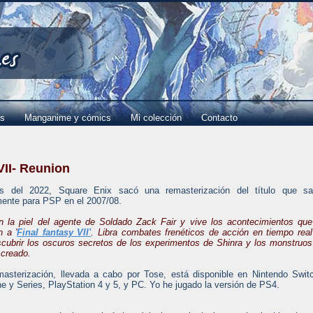
es
Manganime y cómics
Mi colección
Contacto
 VII- Reunion
es del 2022, Square Enix sacó una remasterización del título que sal
mente para PSP en el 2007/08.
n la piel del agente de Soldado Zack Fair y vive los acontecimientos que
 a '
Final fantasy VII'
. Libra combates frenéticos de acción en tiempo real
cubrir los oscuros secretos de los experimentos de Shinra y los monstruos
 creado.
masterización, llevada a cabo por Tose, está disponible en Nintendo Swit
 y Series, PlayStation 4 y 5, y PC. Yo he jugado la versión de PS4.