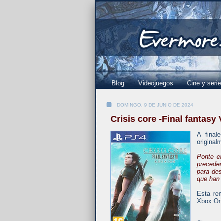
Blog
Videojuegos
Cine y seri
DOMINGO, 9 DE JUNIO DE 2024
Crisis core -Final fantasy
A final
original
Ponte e
preceden
para des
que han
Esta re
Xbox One