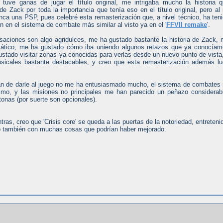
 tuve ganas de jugar el título original, me intrigaba mucho la historia 
de Zack por toda la importancia que tenía eso en el título original, pero al
nca una PSP, pues celebré esta remasterización que, a nivel técnico, ha ten
n en el sistema de combate más similar al visto ya en el '
FFVII remake
'.
saciones son algo agridulces, me ha gustado bastante la historia de Zack,
mático, me ha gustado cómo iba uniendo algunos retazos que ya conocía
gustado visitar zonas ya conocidas para verlas desde un nuevo punto de vista
sicales bastante destacables, y creo que esta remasterización además l
tratan de darle al juego no me ha entusiasmado mucho, el sistema de combates
mo, y las misiones no principales me han parecido un peñazo considerab
onas (por suerte son opcionales).
as, creo que 'Crisis core' se queda a las puertas de la notoriedad, entreteni
o también con muchas cosas que podrían haber mejorado.