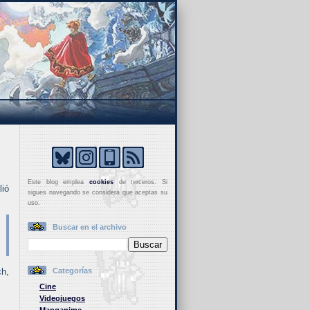
Este blog emplea
cookies
de terceros. Si
ió
sigues navegando se considera que aceptas su
uso.
Buscar en el archivo
ch,
Categorías
Cine
Videojuegos