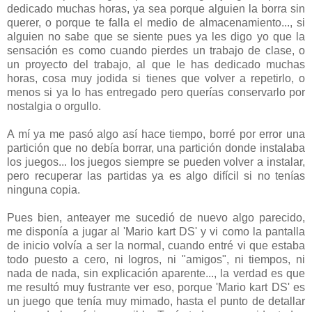
dedicado muchas horas, ya sea porque alguien la borra sin
querer, o porque te falla el medio de almacenamiento..., si
alguien no sabe que se siente pues ya les digo yo que la
sensación es como cuando pierdes un trabajo de clase, o
un proyecto del trabajo, al que le has dedicado muchas
horas, cosa muy jodida si tienes que volver a repetirlo, o
menos si ya lo has entregado pero querías conservarlo por
nostalgia o orgullo.
A mí ya me pasó algo así hace tiempo, borré por error una
partición que no debía borrar, una partición donde instalaba
los juegos... los juegos siempre se pueden volver a instalar,
pero recuperar las partidas ya es algo difícil si no tenías
ninguna copia.
Pues bien, anteayer me sucedió de nuevo algo parecido,
me disponía a jugar al 'Mario kart DS' y vi como la pantalla
de inicio volvía a ser la normal, cuando entré vi que estaba
todo puesto a cero, ni logros, ni "amigos", ni tiempos, ni
nada de nada, sin explicación aparente..., la verdad es que
me resultó muy fustrante ver eso, porque 'Mario kart DS' es
un juego que tenía muy mimado, hasta el punto de detallar