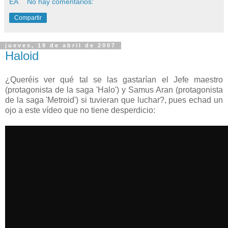
ÉA
No hay comentarios:
Compartir
jueves, 19 de abril de 2007
Haloid
¿Queréis ver qué tal se las gastarían el Jefe maestro
(protagonista de la saga 'Halo') y Samus Aran (protagonista
de la saga 'Metroid') si tuvieran que luchar?, pues echad un
ojo a este vídeo que no tiene desperdicio: