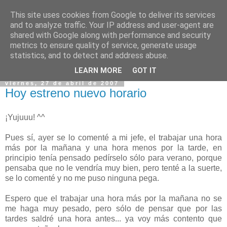
This site uses cookies from Google to deliver its services
and to analyze traffic. Your IP address and user-agent are
shared with Google along with performance and security
metrics to ensure quality of service, generate usage
statistics, and to detect and address abuse.
▼
LEARN MORE
GOT IT
viernes, 27 de abril de 2007
Hoy estreno nuevo horario
¡Yujuuu! ^^
Pues sí, ayer se lo comenté a mi jefe, el trabajar una hora
más por la mañana y una hora menos por la tarde, en
principio tenía pensado pedírselo sólo para verano, porque
pensaba que no le vendría muy bien, pero tenté a la suerte,
se lo comenté y no me puso ninguna pega.
Espero que el trabajar una hora más por la mañana no se
me haga muy pesado, pero sólo de pensar que por las
tardes saldré una hora antes... ya voy más contento que