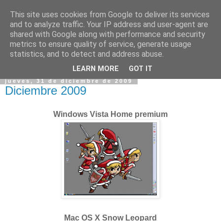
This site uses cookies from Google to deliver its services
and to analyze traffic. Your IP address and user-agent are
shared with Google along with performance and security
metrics to ensure quality of service, generate usage
statistics, and to detect and address abuse.
▼
LEARN MORE
GOT IT
jueves, 31 de diciembre de 2009
Diciembre 2009
Windows Vista Home premium
Mac OS X Snow Leopard