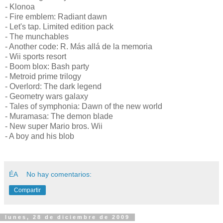
- Klonoa
- Fire emblem: Radiant dawn
- Let's tap. Limited edition pack
- The munchables
- Another code: R. Más allá de la memoria
- Wii sports resort
- Boom blox: Bash party
- Metroid prime trilogy
- Overlord: The dark legend
- Geometry wars galaxy
- Tales of symphonia: Dawn of the new world
- Muramasa: The demon blade
- New super Mario bros. Wii
- A boy and his blob
ÉA
No hay comentarios:
Compartir
lunes, 28 de diciembre de 2009