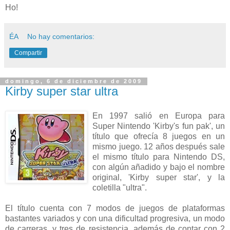
Ho!
ÉA
No hay comentarios:
Compartir
domingo, 6 de diciembre de 2009
Kirby super star ultra
En 1997 salió en Europa para
Super Nintendo 'Kirby's fun pak', un
título que ofrecía 8 juegos en un
mismo juego. 12 años después sale
el mismo título para Nintendo DS,
con algún añadido y bajo el nombre
original, 'Kirby super star', y la
coletilla "ultra".
El título cuenta con 7 modos de juegos de plataformas
bastantes variados y con una dificultad progresiva, un modo
de carreras, y tres de resistencia, además de contar con 2