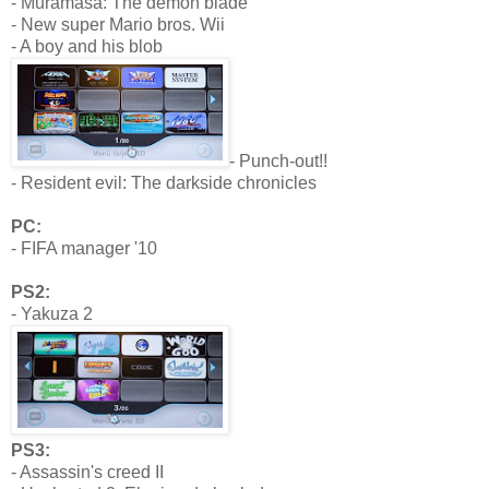
- Muramasa: The demon blade
- New super Mario bros. Wii
- A boy and his blob
- Punch-out!!
- Resident evil: The darkside chronicles
PC:
- FIFA manager '10
PS2:
- Yakuza 2
PS3:
- Assassin's creed II