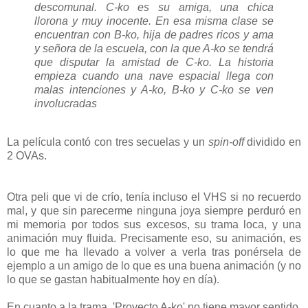
descomunal. C-ko es su amiga, una chica
llorona y muy inocente. En esa misma clase se
encuentran con B-ko, hija de padres ricos y ama
y señora de la escuela, con la que A-ko se tendrá
que disputar la amistad de C-ko. La historia
empieza cuando una nave espacial llega con
malas intenciones y A-ko, B-ko y C-ko se ven
involucradas
La película contó con tres secuelas y un
spin-off
dividido en
2 OVAs.
Otra peli que vi de crío, tenía incluso el VHS si no recuerdo
mal, y que sin parecerme ninguna joya siempre perduró en
mi memoria por todos sus excesos, su trama loca, y una
animación muy fluida. Precisamente eso, su animación, es
lo que me ha llevado a volver a verla tras ponérsela de
ejemplo a un amigo de lo que es una buena animación (y no
lo que se gastan habitualmente hoy en día).
En cuanto a la trama, 'Proyecto A-ko' no tiene mayor sentido,