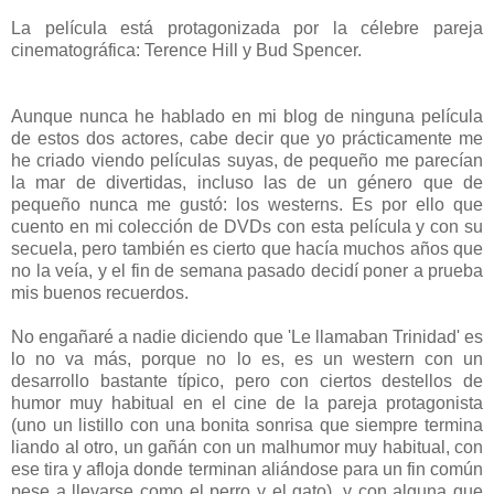
La película está protagonizada por la célebre pareja
cinematográfica: Terence Hill y Bud Spencer.
Aunque nunca he hablado en mi blog de ninguna película
de estos dos actores, cabe decir que yo prácticamente me
he criado viendo películas suyas, de pequeño me parecían
la mar de divertidas, incluso las de un género que de
pequeño nunca me gustó: los westerns. Es por ello que
cuento en mi colección de DVDs con esta película y con su
secuela, pero también es cierto que hacía muchos años que
no la veía, y el fin de semana pasado decidí poner a prueba
mis buenos recuerdos.
No engañaré a nadie diciendo que 'Le llamaban Trinidad' es
lo no va más, porque no lo es, es un western con un
desarrollo bastante típico, pero con ciertos destellos de
humor muy habitual en el cine de la pareja protagonista
(uno un listillo con una bonita sonrisa que siempre termina
liando al otro, un gañán con un malhumor muy habitual, con
ese tira y afloja donde terminan aliándose para un fin común
pese a llevarse como el perro y el gato), y con alguna que