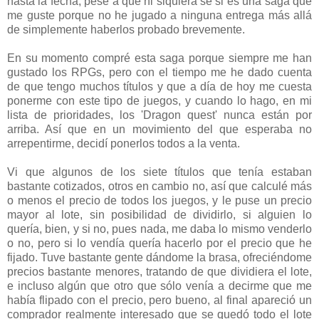
hasta la fecha, pese a que ni siquiera sé si es una saga que
me guste porque no he jugado a ninguna entrega más allá
de simplemente haberlos probado brevemente.
En su momento compré esta saga porque siempre me han
gustado los RPGs, pero con el tiempo me he dado cuenta
de que tengo muchos títulos y que a día de hoy me cuesta
ponerme con este tipo de juegos, y cuando lo hago, en mi
lista de prioridades, los 'Dragon quest' nunca están por
arriba. Así que en un movimiento del que esperaba no
arrepentirme, decidí ponerlos todos a la venta.
Vi que algunos de los siete títulos que tenía estaban
bastante cotizados, otros en cambio no, así que calculé más
o menos el precio de todos los juegos, y le puse un precio
mayor al lote, sin posibilidad de dividirlo, si alguien lo
quería, bien, y si no, pues nada, me daba lo mismo venderlo
o no, pero si lo vendía quería hacerlo por el precio que he
fijado. Tuve bastante gente dándome la brasa, ofreciéndome
precios bastante menores, tratando de que dividiera el lote,
e incluso algún que otro que sólo venía a decirme que me
había flipado con el precio, pero bueno, al final apareció un
comprador realmente interesado que se quedó todo el lote