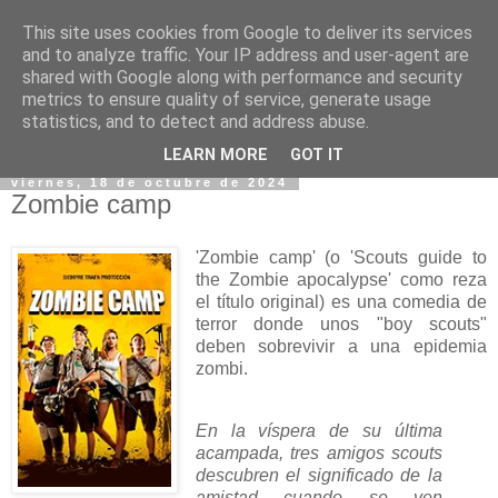
This site uses cookies from Google to deliver its services
and to analyze traffic. Your IP address and user-agent are
shared with Google along with performance and security
metrics to ensure quality of service, generate usage
statistics, and to detect and address abuse.
▼
LEARN MORE
GOT IT
viernes, 18 de octubre de 2024
Zombie camp
'Zombie camp' (o 'Scouts guide to
the Zombie apocalypse' como reza
el título original) es una comedia de
terror donde unos "boy scouts"
deben sobrevivir a una epidemia
zombi.
En la víspera de su última
acampada, tres amigos scouts
descubren el significado de la
amistad cuando se ven