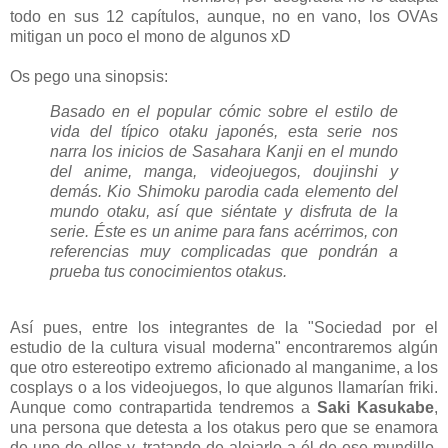
todo en sus 12 capítulos, aunque, no en vano, los OVAs
mitigan un poco el mono de algunos xD
Os pego una sinopsis:
Basado en el popular cómic sobre el estilo de
vida del típico otaku japonés, esta serie nos
narra los inicios de Sasahara Kanji en el mundo
del anime, manga, videojuegos, doujinshi y
demás. Kio Shimoku parodia cada elemento del
mundo otaku, así que siéntate y disfruta de la
serie. Éste es un anime para fans acérrimos, con
referencias muy complicadas que pondrán a
prueba tus conocimientos otakus.
Así pues, entre los integrantes de la "Sociedad por el
estudio de la cultura visual moderna" encontraremos algún
que otro estereotipo extremo aficionado al manganime, a los
cosplays o a los videojuegos, lo que algunos llamarían friki.
Aunque como contrapartida tendremos a
Saki Kasukabe
,
una persona que detesta a los otakus pero que se enamora
de uno de ellos y, tratando de alejarlo a él de ese mundillo,