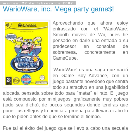
martes, 27 de febrero de 2007
WarioWare, inc. Mega party game$!
Aprovechando que ahora estoy
enfrascado con el 'WarioWare:
Smooth moves' de Wii, pues he
pensado en darle una entrada a su
predecesor en consolas de
sobremesa, concretamente en
GameCube.
'WarioWare' es una saga que nació
en Game Boy Advance, con un
juego bastante novedoso que centra
todo su atractivo en una jugabilidad
alocada pensada sobre todo para "matar" el rato. El juego
está compuesto por minijuegos, gráficamente muy pobres
(todo sea dicho), de pocos segundos donde tendrás que
poner tus reflejos y tu pericia a prueba para llevar a cabo lo
que te piden antes de que se termine el tiempo.
Fue tal el éxito del juego que se llevó a cabo una secuela