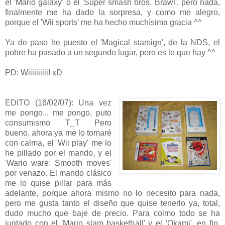
el 'Mario galaxy' o el 'Super smash bros. Brawl', pero nada,
finalmente me ha dado la sorpresa, y como me alegro,
porque el 'Wii sports' me ha hecho muchísima gracia ^^
Ya de paso he puesto el 'Magical starsign', de la NDS, el
pobre ha pasado a un segundo lugar, pero es lo que hay ^^
PD: Wiiiiiiiiii! xD
EDITO (16/02/07): Una vez
me pongo... me pongo, puto
consumismo T_T Pero
bueno, ahora ya me lo tomaré
con calma, el 'Wii play' me lo
he pillado por el mando, y el
'Wario ware: Smooth moves'
por venazo. El mando clásico
me lo quise pillar para más
adelante, porque ahora mismo no lo necesito para nada,
pero me gusta tanto el diseño que quise tenerlo ya, total,
dudo mucho que baje de precio. Para colmo todo se ha
juntado con el 'Mario slam basketball' y el 'Okami', en fin,