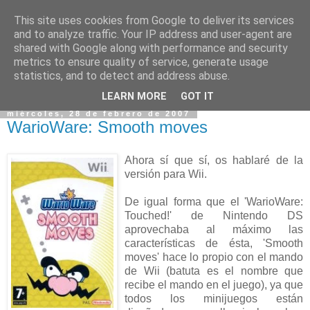
This site uses cookies from Google to deliver its services
and to analyze traffic. Your IP address and user-agent are
shared with Google along with performance and security
metrics to ensure quality of service, generate usage
statistics, and to detect and address abuse.
▼
LEARN MORE
GOT IT
miércoles, 28 de febrero de 2007
WarioWare: Smooth moves
Ahora sí que sí, os hablaré de la
versión para Wii.
De igual forma que el 'WarioWare:
Touched!' de Nintendo DS
aprovechaba al máximo las
características de ésta, 'Smooth
moves' hace lo propio con el mando
de Wii (batuta es el nombre que
recibe el mando en el juego), ya que
todos los minijuegos están