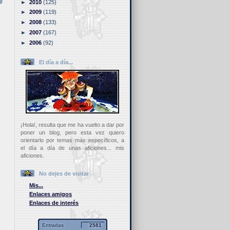
►
2010
(125)
►
2009
(119)
►
2008
(133)
►
2007
(167)
►
2006
(92)
El día a día...
¡Hola!, resulta que me ha vuelto a dar por
poner un blog, pero esta vez quiero
orientarlo por temas más específicos, a
el día a día de unas aficiones... mis
aficiones.
No dejes de visitar
Mis...
Enlaces amigos
Enlaces de interés
Entradas
2581