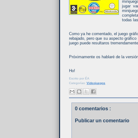
minijueg
jugar v
minijueg
completa
todas la
Como ya he comentado, el juego gráfi
rebajado, pero que su aspecto gráfico 
juego puede resultaros tremendamente
Próximamente os hablaré de la versión
Ho!
Escrito por
ÉA
Categorías:
Videojuegos
0 comentarios :
Publicar un comentario