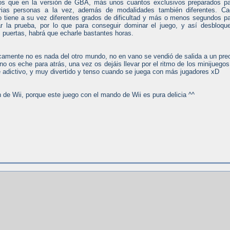
os que en la versión de GBA, más unos cuantos exclusivos preparados p
arias personas a la vez, además de modalidades también diferentes. Ca
o tiene a su vez diferentes grados de dificultad y más o menos segundos p
r la prueba, por lo que para conseguir dominar el juego, y así desbloqu
s puertas, habrá que echarle bastantes horas.
camente no es nada del otro mundo, no en vano se vendió de salida a un pre
no os eche para atrás, una vez os dejáis llevar por el ritmo de los minijuegos
 adictivo, y muy divertido y tenso cuando se juega con más jugadores xD
 de Wii, porque este juego con el mando de Wii es pura delicia ^^