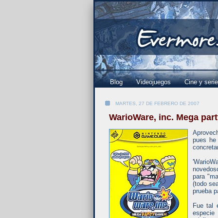
Blog
Videojuegos
Cine y seri
MARTES, 27 DE FEBRERO DE 2007
WarioWare, inc. Mega par
Aprovech
pues he
concret
'WarioW
novedoso
para "ma
(todo se
prueba p
Fue tal 
especie