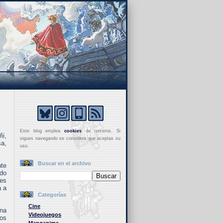
Este blog emplea
cookies
de terceros. Si
ii,
sigues navegando se considera que aceptas su
a,
uso.
Buscar en el archivo
te
odo
res
a a
Categorías
Cine
una
Videojuegos
os