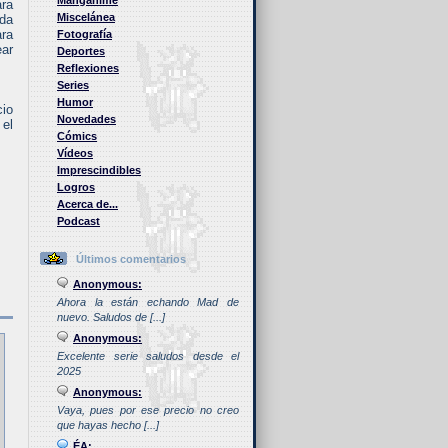
Manganime
ara
Miscelánea
da
ara
Fotografía
ear
Deportes
Reflexiones
Series
Humor
cio
Novedades
 el
Cómics
Vídeos
Imprescindibles
Logros
Acerca de...
Podcast
Últimos comentarios
Anonymous:
Ahora la están echando Mad de
nuevo. Saludos de [...]
Anonymous:
Excelente serie saludos desde el
2025
Anonymous:
Vaya, pues por ese precio no creo
que hayas hecho [...]
ÉA: