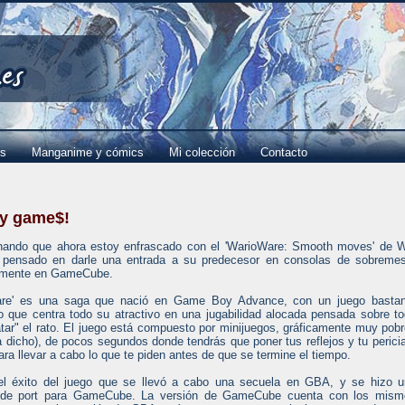
es
Manganime y cómics
Mi colección
Contacto
ty game$!
ando que ahora estoy enfrascado con el 'WarioWare: Smooth moves' de W
 pensado en darle una entrada a su predecesor en consolas de sobremes
amente en GameCube.
are' es una saga que nació en Game Boy Advance, con un juego bastan
 que centra todo su atractivo en una jugabilidad alocada pensada sobre t
tar" el rato. El juego está compuesto por minijuegos, gráficamente muy pob
a dicho), de pocos segundos donde tendrás que poner tus reflejos y tu perici
ara llevar a cabo lo que te piden antes de que se termine el tiempo.
el éxito del juego que se llevó a cabo una secuela en GBA, y se hizo 
 de port para GameCube. La versión de GameCube cuenta con los mism