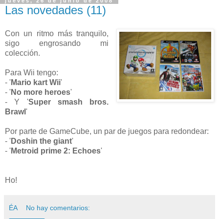
jueves, 26 de junio de 2008
Las novedades (11)
Con un ritmo más tranquilo,
sigo engrosando mi
colección.
Para Wii tengo:
- '
Mario kart Wii
'
- '
No more heroes
'
- Y '
Super smash bros.
Brawl
'
Por parte de GameCube, un par de juegos para redondear:
- '
Doshin the giant
'
- '
Metroid prime 2: Echoes
'
Ho!
ÉA
No hay comentarios: