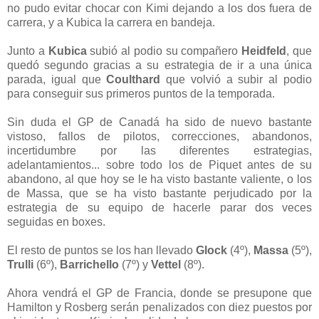
no pudo evitar chocar con Kimi dejando a los dos fuera de
carrera, y a Kubica la carrera en bandeja.
Junto a
Kubica
subió al podio su compañero
Heidfeld
, que
quedó segundo gracias a su estrategia de ir a una única
parada, igual que
Coulthard
que volvió a subir al podio
para conseguir sus primeros puntos de la temporada.
Sin duda el GP de Canadá ha sido de nuevo bastante
vistoso, fallos de pilotos, correcciones, abandonos,
incertidumbre por las diferentes estrategias,
adelantamientos... sobre todo los de Piquet antes de su
abandono, al que hoy se le ha visto bastante valiente, o los
de Massa, que se ha visto bastante perjudicado por la
estrategia de su equipo de hacerle parar dos veces
seguidas en boxes.
El resto de puntos se los han llevado
Glock
(4º),
Massa
(5º),
Trulli
(6º),
Barrichello
(7º) y
Vettel
(8º).
Ahora vendrá el GP de Francia, donde se presupone que
Hamilton y Rosberg serán penalizados con diez puestos por