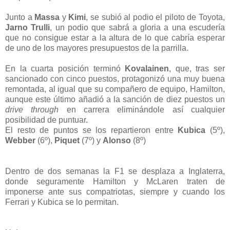
Junto a
Massa
y
Kimi
, se subió al podio el piloto de Toyota,
Jarno Trulli
, un podio que sabrá a gloria a una escudería
que no consigue estar a la altura de lo que cabría esperar
de uno de los mayores presupuestos de la parrilla.
En la cuarta posición terminó
Kovalainen
, que, tras ser
sancionado con cinco puestos, protagonizó una muy buena
remontada, al igual que su compañero de equipo, Hamilton,
aunque este último añadió a la sanción de diez puestos un
drive through
en carrera eliminándole así cualquier
posibilidad de puntuar.
El resto de puntos se los repartieron entre
Kubica
(5º),
Webber
(6º),
Piquet
(7º) y
Alonso
(8º)
Dentro de dos semanas la F1 se desplaza a Inglaterra,
donde seguramente Hamilton y McLaren traten de
imponerse ante sus compatriotas, siempre y cuando los
Ferrari y Kubica se lo permitan.