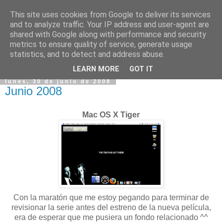
This site uses cookies from Google to deliver its services
and to analyze traffic. Your IP address and user-agent are
shared with Google along with performance and security
metrics to ensure quality of service, generate usage
statistics, and to detect and address abuse.
▼
LEARN MORE
GOT IT
lunes, 30 de junio de 2008
Junio 2008
Mac OS X Tiger
Con la maratón que me estoy pegando para terminar de
revisionar la serie antes del estreno de la nueva película,
era de esperar que me pusiera un fondo relacionado ^^