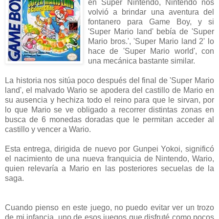
en Super Nintendo, Nintendo nos
volvió a brindar una aventura del
fontanero para Game Boy, y si
'Super Mario land' bebía de 'Super
Mario bros.', 'Super Mario land 2' lo
hace de 'Super Mario world', con
una mecánica bastante similar.
La historia nos sitúa poco después del final de 'Super Mario
land', el malvado Wario se apodera del castillo de Mario en
su ausencia y hechiza todo el reino para que le sirvan, por
lo que Mario se ve obligado a recorrer distintas zonas en
busca de 6 monedas doradas que le permitan acceder al
castillo y vencer a Wario.
Esta entrega, dirigida de nuevo por Gunpei Yokoi, significó
el nacimiento de una nueva franquicia de Nintendo, Wario,
quien relevaría a Mario en las posteriores secuelas de la
saga.
Cuando pienso en este juego, no puedo evitar ver un trozo
de mi infancia, uno de esos juegos que disfruté como pocos