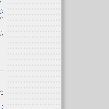
s.
mpo
ólo
ego
 no
mis
aba
jar
la
n a