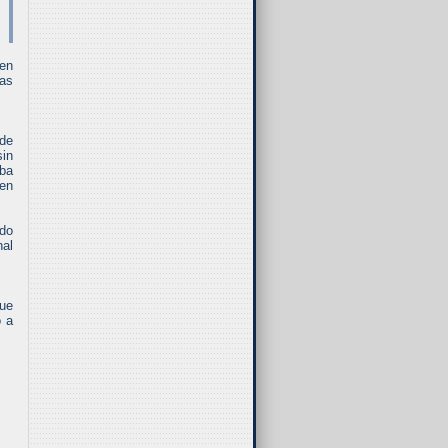
 en
tas
 de
sin
aba
 en
ado
nal
que
o a