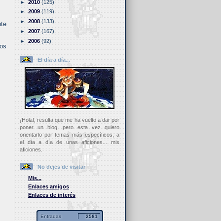
►
2010
(125)
►
2009
(119)
►
2008
(133)
nte
►
2007
(167)
►
2006
(92)
tos
El día a día...
¡Hola!, resulta que me ha vuelto a dar por
poner un blog, pero esta vez quiero
orientarlo por temas más específicos, a
el día a día de unas aficiones... mis
aficiones.
No dejes de visitar
Mis...
Enlaces amigos
Enlaces de interés
Entradas
2581