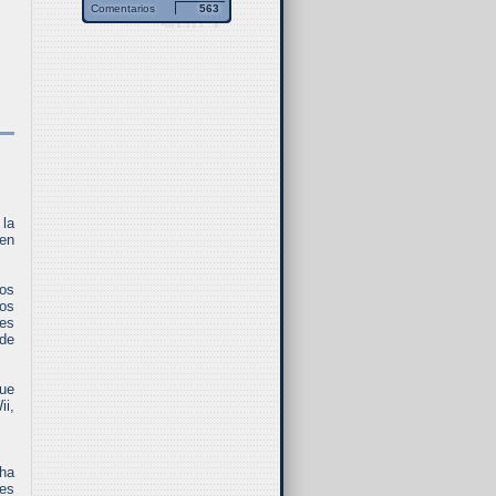
Comentarios
563
 la
 en
os
os
res
 de
que
ii,
 ha
ses