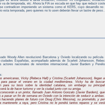
e va de temporada, etc. Ahora la FIA se escuda en que hay que reducir cost
go se contradicen imponiendo un sistema como el KERS, cuyo desarrollo no
io esta temporada, pero quienes no lo usen deberán llevar un lastre de peso..
sado Woody Allen revolucionó Barcelona y Oviedo localizando su película
 ciudades Españolas, acompañado además de Scarlett Johansson, Rebec
os actores nacionales de renombre internacional, Javier Bardem y Penél
s:
as americanas, Vicky (Rebeca Hall) y Cristina (Scarlett Johansson), llegan a
 para pasar el verano en la ciudad mediterránea. Vicky ha de buscar
ón para su tesis sobre la identidad catalana, sin embargo su principal
será la de hacer turismo y ver la ciudad junto con su amiga.
 conocerán a un pintor, llamado Juan Antonio Gonzalo (Javier Bardem), que
rá a pasar un fin de semana en Oviedo con la intención de seducir a ambas.
á haciendo planes de futuro con Doug (Chris Messina), su prometido, y por
ta mantenerle a raya, pero Cristina no le pondrá tantos reparos y se verá