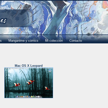
es
Manganime y cómics
Mi colección
Contacto
Mac OS X Leopard