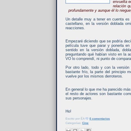
envuelta e
relación 
profundamente y aunque él lo niegue
Un detalle muy a tener en cuenta es q
castellano, en la versión doblada o
reacciones.
Empezaré diciendo que se podría decir
película tuve que parar y ponerla e
sentido en la versión doblada, dob
preguntando qué habían visto en la a
VO lo comprendí, ni punto de comparac
Por otro lado, todo y con la versió
bastante frío, la parte del principio
vuelve por los mismos derroteros.
En general lo que me ha parecido más 
el resto de actores son bastante cor
sus personajes.
Ho!
Escrito por
ÉA
0 comentarios
Categorías:
Cine