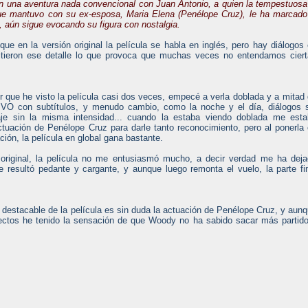
n una aventura nada convencional con Juan Antonio, a quien la tempestuosa
que mantuvo con su ex-esposa, Maria Elena (Penélope Cruz), le ha marcado
, aún sigue evocando su figura con nostalgia.
ue en la versión original la película se habla en inglés, pero hay diálogos
mitieron ese detalle lo que provoca que muchas veces no entendamos cier
 que he visto la película casi dos veces, empecé a verla doblada y
a mitad
n VO con subtítulos, y menudo cambio, como la noche y el día, diálogos 
laje sin la misma intensidad... cuando la estaba viendo doblada me est
ctuación de Penélope Cruz para darle tanto reconocimiento, pero al ponerla
ión, la película en global gana bastante.
n original, la película no me entusiasmó mucho, a decir verdad me ha dej
 me resultó pedante y cargante, y aunque luego remonta el vuelo, la parte fi
destacable de la película es sin duda la actuación de Penélope Cruz, y aun
rectos he tenido la sensación de que Woody no ha sabido sacar más partid