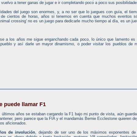
 vuelvo a tener ganas de jugar e ir completando poco a poco sus posibilidade
ilidades del juego son enormes, y, a no ser que lo juegues con guía, el tie
es de cientos de horas, años si tenemos en cuenta que muchos eventos s
Animal crossing' no es un juego para dedicarle mucho tiempo al día, es un ju
ese a los años me sigue enganchando cada poco, lo único que lamento es
 pueblo y así darle un mayor dinamismo, o poder visitar los pueblos de 
e puede llamar F1
os últimos años se estaban cargando la F1 bajo mi punto de vista, aún guard
 mantener, pero parece que la FIA y el mandamás Bernie Ecclestone quieren de
ios aficionados.
años de involución
, dejando de ser uno de los máximos exponentes de 
 que es ahora debido a tanta limitación, motores V8 congelados, limitació