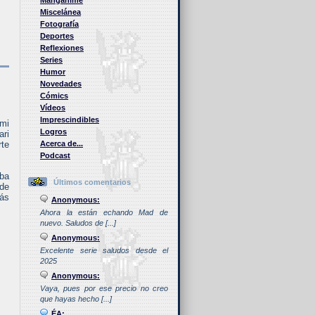
Manganime
Miscelánea
Fotografía
Deportes
Reflexiones
Series
Humor
Novedades
Cómics
Vídeos
Imprescindibles
 mi
Logros
ari
rte
Acerca de...
Podcast
aba
Últimos comentarios
 de
más
Anonymous:
Ahora la están echando Mad de
nuevo. Saludos de [...]
Anonymous:
Excelente serie saludos desde el
2025
Anonymous:
Vaya, pues por ese precio no creo
que hayas hecho [...]
ÉA: