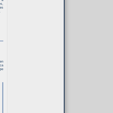
es,
 es
.
 en
ca
ope