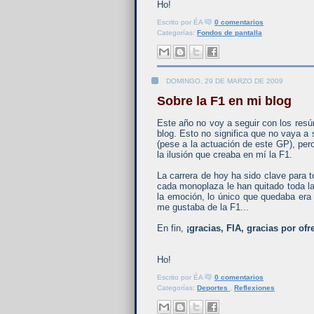
Ho!
Escrito por
ÉA
0 comentarios
Categorías:
Fondos de pantalla
DOMINGO, 29 DE MARZO DE 2009
Sobre la F1 en mi blog
Este año no voy a seguir con los res
blog. Esto no significa que no vaya a 
(pese a la actuación de este GP), per
la ilusión que creaba en mí la F1.
La carrera de hoy ha sido clave para 
cada monoplaza le han quitado toda la 
la emoción, lo único que quedaba era
me gustaba de la F1...
En fin,
¡gracias, FIA, gracias por o
Ho!
Escrito por
ÉA
0 comentarios
Categorías:
Deportes
,
Reflexiones