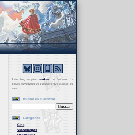
Este blog emplea
cookies
de terceros. Si
sigues navegando se considera que aceptas su
uso.
Buscar en el archivo
Categorías
Cine
Videojuegos