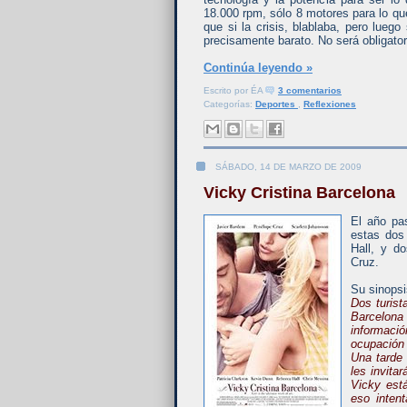
18.000 rpm, sólo 8 motores para lo qu
que si la crisis, blablaba, pero lue
precisamente barato. No será obligator
Continúa leyendo »
Escrito por
ÉA
3 comentarios
Categorías:
Deportes
,
Reflexiones
SÁBADO, 14 DE MARZO DE 2009
Vicky Cristina Barcelona
El año pa
estas dos
Hall, y d
Cruz.
Su sinopsi
Dos turist
Barcelona
informaci
ocupación 
Una tarde
les invita
Vicky est
eso inten