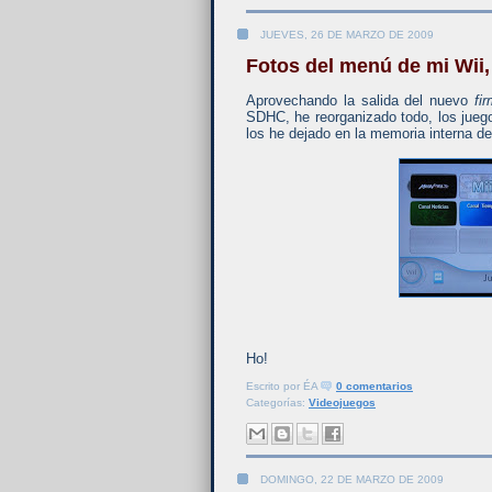
JUEVES, 26 DE MARZO DE 2009
Fotos del menú de mi Wii
Aprovechando la salida del nuevo
fi
SDHC, he reorganizado todo, los juego
los he dejado en la memoria interna de 
Ho!
Escrito por
ÉA
0 comentarios
Categorías:
Videojuegos
DOMINGO, 22 DE MARZO DE 2009