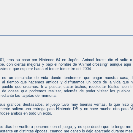
01, tras su paso por Nintendo 64 en Japón, 'Animal forest' dio el salto a
, con ciertas mejoras y bajo el nombre de 'Animal crossing', aunque aquí
uvimos que esperar hasta el tercer trimestre del 2004.
o es un simulador de vida donde tendremos que pagar nuestra casa, l
, al tiempo que hacemos amigos y disfrutamos un poco de la vida que n
l pueblo que creamos. Ir a pescar, cazar bichos, recolectar fósiles, son t
 de cosas que podremos realizar, además de poder visitar los pueblos
ediante las tarjetas de memoria.
us gráficos desfasados, el juego tuvo muy buenas ventas, lo que hizo 
rmente saliera una entrega para Nintendo DS y no hace mucho otra para W
éndose ambos en todo un éxito.
s días he vuelto a ponerme con el juego, y es que desde que lo tengo me
bastante en distintas épocas, cuando me canso lo dejo aparcado durante me