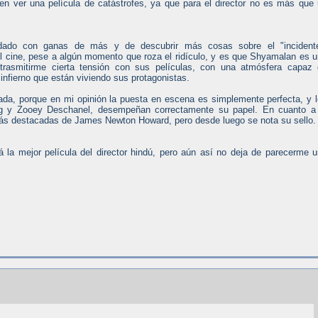
n ver una película de catástrofes, ya que para el director no es más que
do con ganas de más y de descubrir más cosas sobre el "incidente
el cine, pese a algún momento que roza el ridículo, y es que Shyamalan es 
trasmitirme cierta tensión con sus películas, con una atmósfera capaz
infierno que están viviendo sus protagonistas.
da, porque en mi opinión la puesta en escena es simplemente perfecta, y 
rg y Zooey Deschanel, desempeñan correctamente su papel. En cuanto a 
más destacadas de James Newton Howard, pero desde luego se nota su sello.
á la mejor película del director hindú, pero aún así no deja de parecerme 