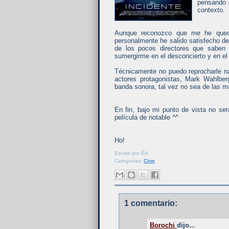
pensando e
contexto.
Aunque reconozco que me he queda
personalmente he salido satisfecho d
de los pocos directores que saben 
sumergirme en el desconcierto y en el 
Técnicamente no puedo reprocharle na
actores protagonistas, Mark Wahlbe
banda sonora, tal vez no sea de las 
En fin, bajo mi punto de vista no ser
película de notable ^^
Ho!
Escrito por
ÉA
Categorías:
Cine
1 comentario:
Borochi
dijo...