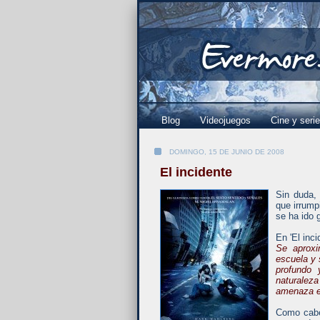
Blog
Videojuegos
Cine y seri
DOMINGO, 15 DE JUNIO DE 2008
El incidente
Sin duda, 
que irrumpi
se ha ido 
En 'El inci
Se aproxi
escuela y 
profundo 
naturaleza
amenaza el
Como cabe