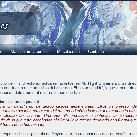
es
Manganime y cómics
Mi colección
Contacto
uno de mis directores actuales favoritos es M. Night Shyamalan, un direc
ó con fuerza en el mundillo del cine con 'El sexto sentido', y que a partir de 
ganando detractores al mismo tiempo que fans.
dente' la trama gira así:
ma un cataclismo de descomunales dimensiones. Elliot un profesor de
su familia deciden refugiarse del mismo adentrándose en una casa en lo más
y alejado del bosque. Una vez allí empiezan a entender la verdadera
 de de lo que está acechando ahí fuera (y lo que ha desatado esa fuerza que
 futuro de la humanidad).
 esperar de una película de Shyamalan, os recomiendo que no vayáis a ve