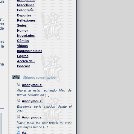
Manganime
 un
Miscelánea
Fotografía
Deportes
",
Reflexiones
uno
Series
 de
Humor
Novedades
Cómics
los
la
Vídeos
Imprescindibles
Logros
Acerca de...
una
Podcast
Últimos comentarios
Anonymous:
Ahora la están echando Mad de
nuevo. Saludos de [...]
Anonymous:
Excelente serie saludos desde el
2025
Anonymous:
Vaya, pues por ese precio no creo
que hayas hecho [...]
ÉA: