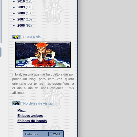
►
2010
(125)
►
2009
(119)
►
2008
(133)
►
2007
(167)
►
2006
(92)
El día a día...
¡Hola!, resulta que me ha vuelto a dar por
poner un blog, pero esta vez quiero
orientarlo por temas más específicos, a
el día a día de unas aficiones... mis
aficiones.
No dejes de visitar
Mis...
Enlaces amigos
Enlaces de interés
Entradas
2581