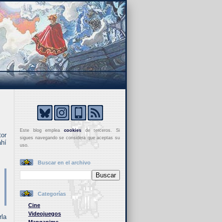
Este blog emplea
cookies
de terceros. Si
tor
sigues navegando se considera que aceptas su
ahí
uso.
Buscar en el archivo
Categorías
Cine
Videojuegos
rla