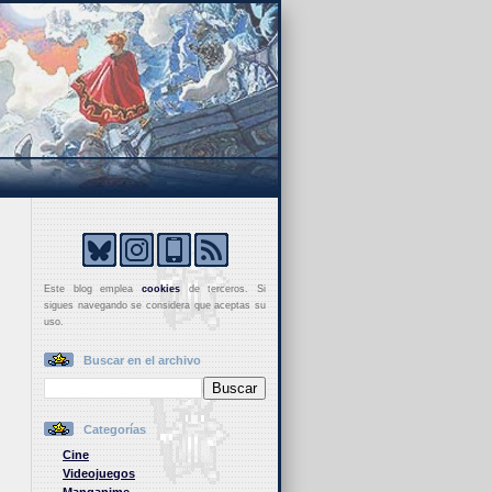
Este blog emplea
cookies
de terceros. Si
sigues navegando se considera que aceptas su
uso.
Buscar en el archivo
Categorías
Cine
Videojuegos