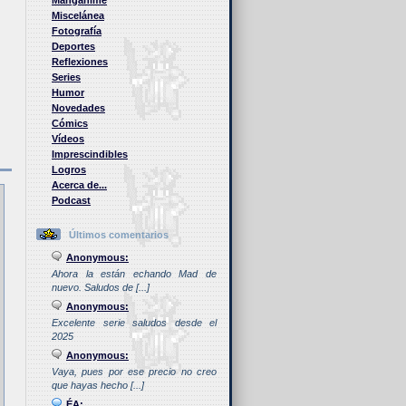
Manganime
Miscelánea
Fotografía
Deportes
Reflexiones
Series
Humor
Novedades
Cómics
Vídeos
Imprescindibles
Logros
Acerca de...
Podcast
Últimos comentarios
Anonymous:
Ahora la están echando Mad de
nuevo. Saludos de [...]
Anonymous:
Excelente serie saludos desde el
2025
Anonymous:
Vaya, pues por ese precio no creo
que hayas hecho [...]
ÉA: