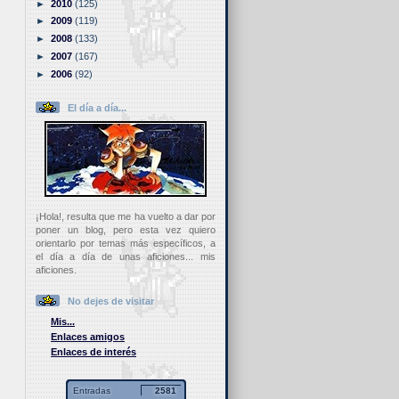
►
2010
(125)
►
2009
(119)
►
2008
(133)
►
2007
(167)
►
2006
(92)
El día a día...
¡Hola!, resulta que me ha vuelto a dar por
poner un blog, pero esta vez quiero
orientarlo por temas más específicos, a
el día a día de unas aficiones... mis
aficiones.
No dejes de visitar
Mis...
Enlaces amigos
Enlaces de interés
Entradas
2581