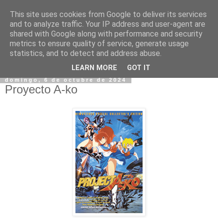
This site uses cookies from Google to deliver its services
and to analyze traffic. Your IP address and user-agent are
shared with Google along with performance and security
metrics to ensure quality of service, generate usage
statistics, and to detect and address abuse.
▼
LEARN MORE
GOT IT
domingo, 6 de octubre de 2024
Proyecto A-ko