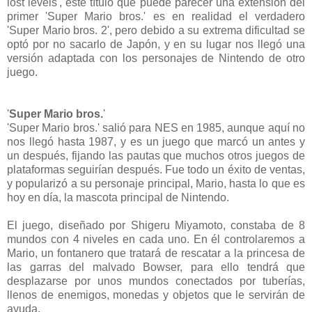
lost levels', este título que puede parecer una extensión del
primer 'Super Mario bros.' es en realidad el verdadero
'Super Mario bros. 2', pero debido a su extrema dificultad se
optó por no sacarlo de Japón, y en su lugar nos llegó una
versión adaptada con los personajes de Nintendo de otro
juego.
'
Super Mario bros.
'
'Super Mario bros.' salió para NES en 1985, aunque aquí no
nos llegó hasta 1987, y es un juego que marcó un antes y
un después, fijando las pautas que muchos otros juegos de
plataformas seguirían después. Fue todo un éxito de ventas,
y popularizó a su personaje principal, Mario, hasta lo que es
hoy en día, la mascota principal de Nintendo.
El juego, diseñado por Shigeru Miyamoto, constaba de 8
mundos con 4 niveles en cada uno. En él controlaremos a
Mario, un fontanero que tratará de rescatar a la princesa de
las garras del malvado Bowser, para ello tendrá que
desplazarse por unos mundos conectados por tuberías,
llenos de enemigos, monedas y objetos que le servirán de
ayuda.