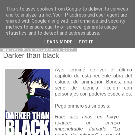
This site uses cookies from Google to deliver its services
and to analyze traffic. Your IP address and user-agent are
shared with Google along with performance and security
metrics to ensure quality of service, generate usage
statistics, and to detect and address abuse.
▼
LEARN MORE
GOT IT
martes, 9 de octubre de 2007
Darker than black
Ayer terminé de ver el último
capítulo de esta reciente obra del
estudio de animación Bones, una
serie de ciencia ficción con
personajes con poderes especiales.
Pego primero su sinopsis:
Hace diez años, en Tokyo,
aparece un campo
impenetrable llamado "La
puerta del infierno", y con él