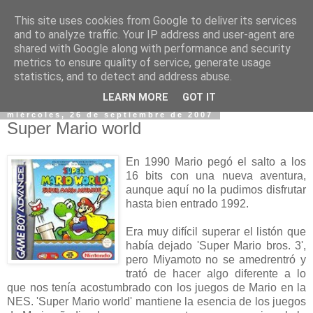
This site uses cookies from Google to deliver its services
and to analyze traffic. Your IP address and user-agent are
shared with Google along with performance and security
metrics to ensure quality of service, generate usage
statistics, and to detect and address abuse.
▼
LEARN MORE
GOT IT
miércoles, 26 de septiembre de 2007
Super Mario world
En 1990 Mario pegó el salto a los
16 bits con una nueva aventura,
aunque aquí no la pudimos disfrutar
hasta bien entrado 1992.
Era muy difícil superar el listón que
había dejado 'Super Mario bros. 3',
pero Miyamoto no se amedrentró y
trató de hacer algo diferente a lo
que nos tenía acostumbrado con los juegos de Mario en la
NES. 'Super Mario world' mantiene la esencia de los juegos