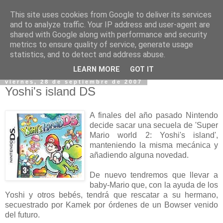
This site uses cookies from Google to deliver its services
and to analyze traffic. Your IP address and user-agent are
shared with Google along with performance and security
metrics to ensure quality of service, generate usage
statistics, and to detect and address abuse.
▼
LEARN MORE
GOT IT
viernes, 28 de septiembre de 2007
Yoshi's island DS
A finales del año pasado Nintendo
decide sacar una secuela de 'Super
Mario world 2: Yoshi's island',
manteniendo la misma mecánica y
añadiendo alguna novedad.
De nuevo tendremos que llevar a
baby-Mario que, con la ayuda de los
Yoshi y otros bebés, tendrá que rescatar a su hermano,
secuestrado por Kamek por órdenes de un Bowser venido
del futuro.