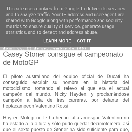
This site uses cookies from Google to deliver its services
and to analyze traffic. Your IP address and user-agent are
shared with Google along with performance and security
metrics to ensure quality of service, generate usage
statistics, and to detect and address abuse.
▼
LEARN MORE
GOT IT
domingo, 23 de septiembre de 2007
Casey Stoner consigue el campeonato
de MotoGP
El piloto australiano del equipo oficial de Ducati ha
conseguido escribir su nombre en la historia del
motociclismo, tomando el relevo al que era el actual
campeón del mundo, Nicky Hayden, y proclamándose
campeón a falta de tres carreras, por delante del
heptacampeón Valentino Rossi.
Hoy en Motegi no le ha hecho falta arriesgar, Valentino no
ha estado a la altura y sólo pudo quedar decimotercero, así
que el sexto puesto de Stoner ha sido suficiente para que,