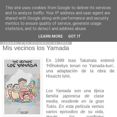
This site uses cookies from Google to deliver its services
and to analyze traffic. Your IP address and user-agent are
shared with Google along with performance and security
metrics to ensure quality of service, generate usage
statistics, and to detect and address abuse.
▼
LEARN MORE
GOT IT
sábado, 2 de diciembre de 2023
Mis vecinos los Yamada
En 1999 Isao Takahata estrenó
'Hôhokekyo tonari no Yamada-kun',
una adaptación de la obra de
Hisaichi Ishii.
Los Yamada son una típica
familia japonesa de clase
media, residente en la gran
Tokio. En esta película vemos
varios episodios de su vida,
desde los conflictos