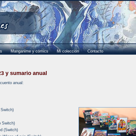
es
Manganime y cómics
Mi colección
Contacto
3 y sumario anual
ecuento anual:
 Switch)
p Switch)
d (Switch)