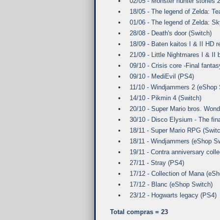
02/05 - Monster hunter stories 2
18/05 - The legend of Zelda: Te
01/06 - The legend of Zelda: S
28/08 - Death's door (Switch)
18/09 - Baten kaitos I & II HD 
21/09 - Little Nightmares I & II
09/10 - Crisis core -Final fanta
09/10 - MediEvil (PS4)
11/10 - Windjammers 2 (eShop 
14/10 - Pikmin 4 (Switch)
20/10 - Super Mario bros. Wond
30/10 - Disco Elysium - The fi
18/11 - Super Mario RPG (Switc
18/11 - Windjammers (eShop Sw
19/11 - Contra anniversary coll
27/11 - Stray (PS4)
17/12 - Collection of Mana (eS
17/12 - Blanc (eShop Switch)
23/12 - Hogwarts legacy (PS4)
Total compras = 23