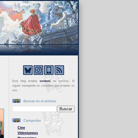
Este blog emplea
cookies
de terceros. Si
sigues navegando se considera que aceptas su
uso.
Buscar en el archivo
Categorías
Cine
Videojuegos