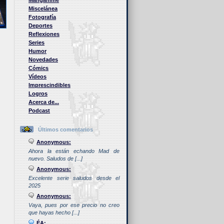
Manganime
Miscelánea
Fotografía
Deportes
Reflexiones
Series
Humor
Novedades
Cómics
Vídeos
Imprescindibles
Logros
Acerca de...
Podcast
Últimos comentarios
Anonymous:
Ahora la están echando Mad de
nuevo. Saludos de [...]
Anonymous:
Excelente serie saludos desde el
2025
Anonymous:
Vaya, pues por ese precio no creo
que hayas hecho [...]
ÉA: