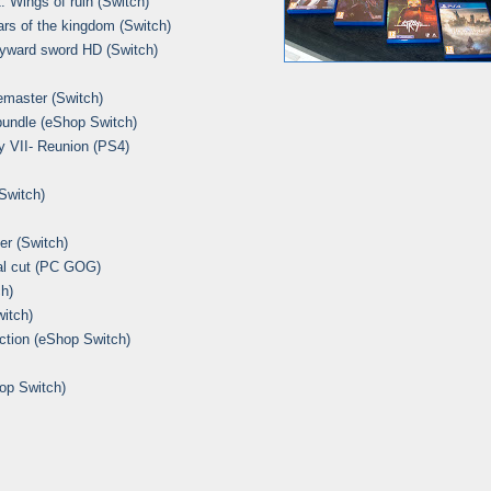
: Wings of ruin (Switch)
ars of the kingdom (Switch)
kyward sword HD (Switch)
remaster (Switch)
 bundle (eShop Switch)
sy VII- Reunion (PS4)
Switch)
er (Switch)
nal cut (PC GOG)
h)
itch)
ection (eShop Switch)
hop Switch)