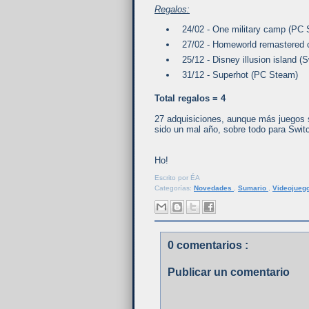
Regalos:
24/02 - One military camp (PC
27/02 - Homeworld remastered 
25/12 - Disney illusion island (S
31/12 - Superhot (PC Steam)
Total regalos = 4
27 adquisiciones, aunque más juegos 
sido un mal año, sobre todo para Swit
Ho!
Escrito por
ÉA
Categorías:
Novedades
,
Sumario
,
Videojueg
0 comentarios :
Publicar un comentario