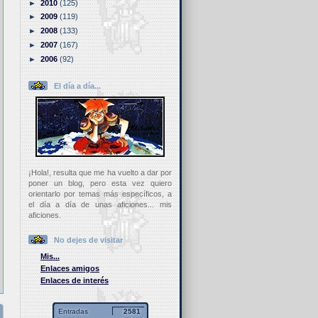
►
2010
(125)
►
2009
(119)
►
2008
(133)
►
2007
(167)
►
2006
(92)
El día a día...
¡Hola!, resulta que me ha vuelto a dar por
poner un blog, pero esta vez quiero
orientarlo por temas más específicos, a
el día a día de unas aficiones... mis
aficiones.
No dejes de visitar
Mis...
Enlaces amigos
Enlaces de interés
Entradas
2581