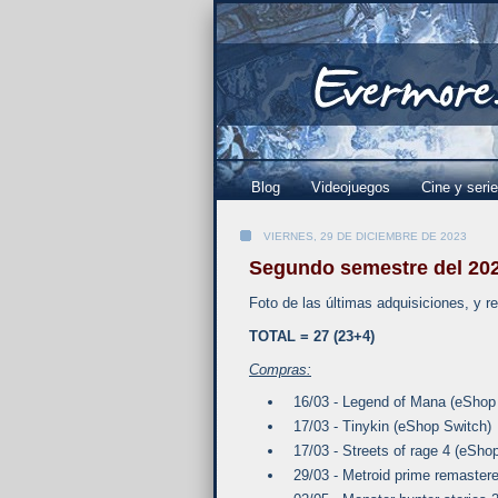
Blog
Videojuegos
Cine y seri
VIERNES, 29 DE DICIEMBRE DE 2023
Segundo semestre del 202
Foto de las últimas adquisiciones, y r
TOTAL = 27 (23
+4)
Compras:
16/03 - Legend of Mana (eShop
17/03 - Tinykin (eShop Switch)
17/03 - Streets of rage 4 (eSho
29/03 - Metroid prime remastere