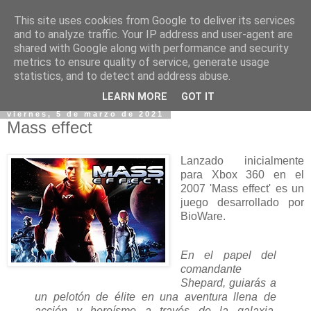
This site uses cookies from Google to deliver its services
and to analyze traffic. Your IP address and user-agent are
shared with Google along with performance and security
metrics to ensure quality of service, generate usage
statistics, and to detect and address abuse.
▼
LEARN MORE
GOT IT
viernes, 5 de marzo de 2021
Mass effect
Lanzado inicialmente
para Xbox 360 en el
2007 'Mass effect' es un
juego desarrollado por
BioWare.
En el papel del
comandante
Shepard, guiarás a
un pelotón de élite en una aventura llena de
acción y heroísmo a través de la galaxia.