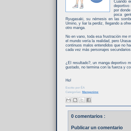
Cuando em
deportivo
por donde 
poca gen
Ryugasaki, su némesis en las sombra
Umino, y liar la perdiz, llegando a ofr
otro manga.
No en vano, toda esa frustración me 
el mundo vería la realidad, pero Urasa
continuos malos entendidos que no ha
cada vez más personajes secundarios
¿El resultado?, un manga deportivo m
gustado, no termina con la fuerza y c
Ho!
Escrito por
ÉA
Categorías:
Manganime
0 comentarios :
Publicar un comentario