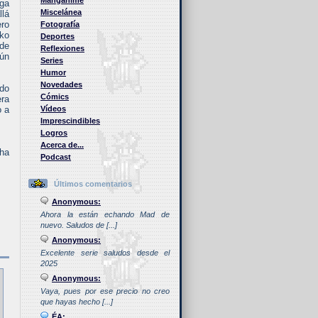
Manganime
nga
Miscelánea
llá
ero
Fotografía
ko
Deportes
 de
Reflexiones
gún
Series
Humor
Novedades
odo
Cómics
era
o a
Vídeos
Imprescindibles
Logros
Acerca de...
 ha
Podcast
Últimos comentarios
Anonymous:
Ahora la están echando Mad de
nuevo. Saludos de [...]
Anonymous:
Excelente serie saludos desde el
2025
Anonymous:
Vaya, pues por ese precio no creo
que hayas hecho [...]
ÉA: