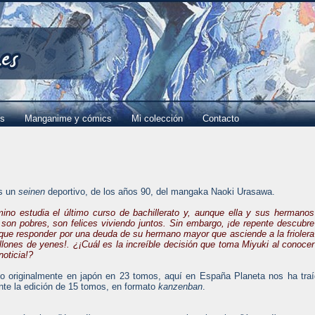
es
Manganime y cómics
Mi colección
Contacto
es un
seinen
deportivo, de los años 90, del mangaka Naoki Urasawa.
ino estudia el último curso de bachillerato y, aunque ella y sus hermanos
son pobres, son felices viviendo juntos. Sin embargo, ¡de repente descubre
 que responder por una deuda de su hermano mayor que asciende a la friolera
llones de yenes!. ¿¡Cuál es la increíble decisión que toma Miyuki al conocer
 noticia!?
 originalmente en japón en 23 tomos, aquí en España Planeta nos ha tra
nte la edición de 15 tomos, en formato
kanzenban
.