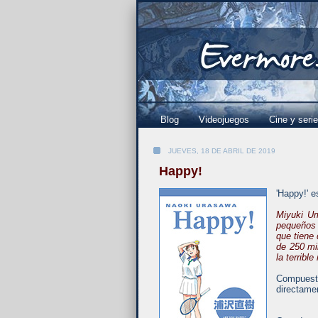
Blog
Videojuegos
Cine y seri
JUEVES, 18 DE ABRIL DE 2019
Happy!
'Happy!' 
Miyuki Um
pequeños 
que tiene
de 250 mi
la terrible
Compuesto
directame