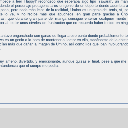
pecé a leer 'Happy!' reconozco que esperaba algo tipo 'Yawara!', un ma
 donde el personaje protagonista es un genio de un deporte donde asombra a
pasa, pero nada más lejos de la realidad, Umino es un genio del tenis, sí, p
te lo ve, y no recibe más que abucheos, en gran parte gracias a Cho
s, que durante gran parte del manga consigue enterrar cualquier mérito
ecer al lector unos niveles de frustración que no recuerdo haber tenido en nin
mantuvo enganchado con ganas de llegar a ese punto donde probablemente t
wa es un genio a la hora de mantener al lector en vilo, sacándose de la chist
cían más que dañar la imagen de Umino, así como líos que iban involucrand
.
uy ameno, divertido, y emocionante, aunque quizás el final, pese a que me
ontundencia que el cuerpo me pedía.