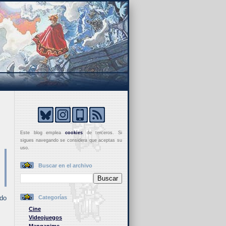
Este blog emplea
cookies
de terceros. Si
sigues navegando se considera que aceptas su
uso.
Buscar en el archivo
ído
Categorías
Cine
Videojuegos