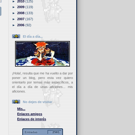
►
2010
(125)
►
2009
(119)
►
2008
(133)
►
2007
(167)
►
2006
(92)
El día a día...
¡Hola!, resulta que me ha vuelto a dar por
poner un blog, pero esta vez quiero
orientarlo por temas más específicos, a
el día a día de unas aficiones... mis
aficiones.
No dejes de visitar
Mis...
Enlaces amigos
Enlaces de interés
Entradas
2581