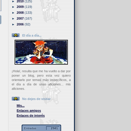
►
2010
(125)
►
2009
(119)
►
2008
(133)
►
2007
(167)
►
2006
(92)
El día a día...
¡Hola!, resulta que me ha vuelto a dar por
poner un blog, pero esta vez quiero
orientarlo por temas más específicos, a
el día a día de unas aficiones... mis
aficiones.
No dejes de visitar
Mis...
Enlaces amigos
Enlaces de interés
Entradas
2581