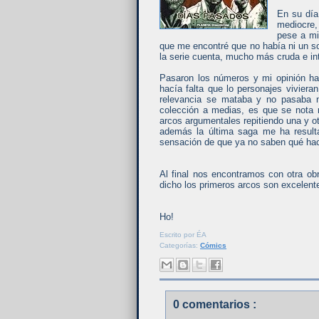
En su día
mediocre,
pese a mi
que me encontré que no había ni un solo
la serie cuenta, mucho más cruda e in
Pasaron los números y mi opinión ha
hacía falta que lo personajes viviera
relevancia se mataba y no pasaba n
colección a medias, es que se nota 
arcos argumentales repitiendo una y o
además la última saga me ha resul
sensación de que ya no saben qué hace
Al final nos encontramos con otra obr
dicho los primeros arcos son excelente
Ho!
Escrito por
ÉA
Categorías:
Cómics
0 comentarios :