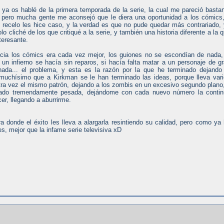
 ya os hablé de la primera temporada de la serie, la cual me pareció basta
 pero mucha gente me aconsejó que le diera una oportunidad a los cómics
 recelo les hice caso, y la verdad es que no pude quedar más contrariado,
 cliché de los que critiqué a la serie, y también una historia diferente a la 
teresante.
cia los cómics era cada vez mejor, los guiones no se escondían de nada,
n un infierno se hacía sin reparos, si hacía falta matar a un personaje de g
ada... el problema, y esta es la razón por la que he terminado dejando
muchísimo que a Kirkman se le han terminado las ideas, porque lleva var
tra vez el mismo patrón, dejando a los zombis en un excesivo segundo plano
tado tremendamente pesada, dejándome con cada nuevo número la contin
r, llegando a aburrirme.
a donde el éxito les lleva a alargarla resintiendo su calidad, pero como ya
s, mejor que la infame serie televisiva xD