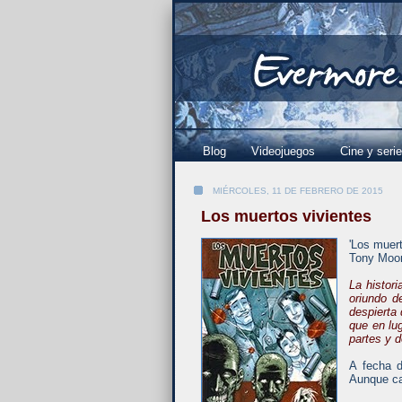
Blog
Videojuegos
Cine y seri
MIÉRCOLES, 11 DE FEBRERO DE 2015
Los muertos vivientes
'Los muert
Tony Moore
La histor
oriundo d
despierta
que en lu
partes y 
A fecha d
Aunque ca