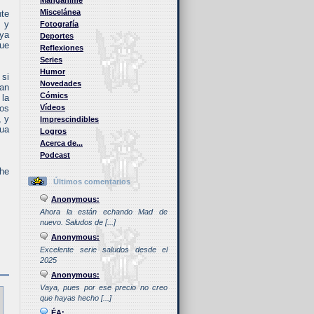
Manganime
Miscelánea
nte
, y
Fotografía
 ya
Deportes
que
Reflexiones
Series
Humor
 si
Novedades
ran
Cómics
 la
ios
Vídeos
, y
Imprescindibles
ua
Logros
Acerca de...
Podcast
 he
Últimos comentarios
Anonymous:
Ahora la están echando Mad de
nuevo. Saludos de [...]
Anonymous:
Excelente serie saludos desde el
2025
Anonymous:
Vaya, pues por ese precio no creo
que hayas hecho [...]
ÉA: