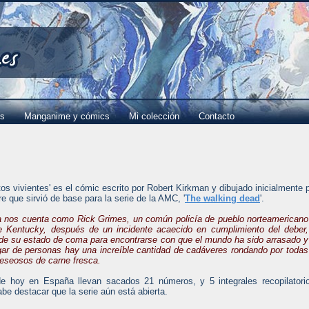
es
Manganime y cómics
Mi colección
Contacto
os vivientes' es el cómic escrito por Robert Kirkman y dibujado inicialmente 
 que sirvió de base para la serie de la AMC, '
The walking dead
'.
ia nos cuenta como Rick Grimes, un común policía de pueblo norteamericano
e Kentucky, después de un incidente acaecido en cumplimiento del deber,
 de su estado de coma para encontrarse con que el mundo ha sido arrasado y
gar de personas hay una increíble cantidad de cadáveres rondando por todas
deseosos de carne fresca.
e hoy en España llevan sacados 21 números, y 5 integrales recopilatori
be destacar que la serie aún está abierta.