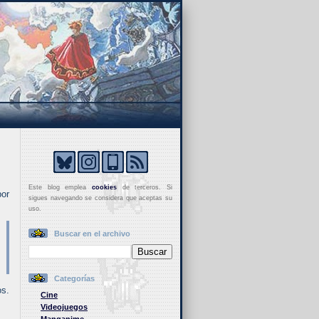
Este blog emplea
cookies
de terceros. Si
por
sigues navegando se considera que aceptas su
uso.
Buscar en el archivo
Categorías
os.
Cine
Videojuegos