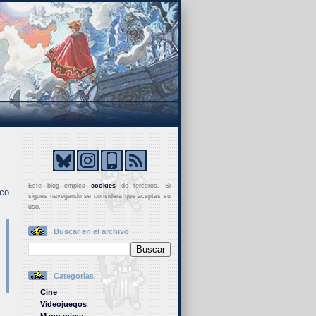
Este blog emplea
cookies
de terceros. Si
ico
sigues navegando se considera que aceptas su
uso.
Buscar en el archivo
Categorías
Cine
Videojuegos