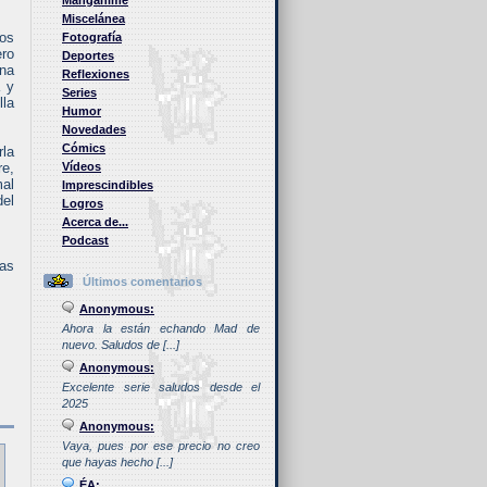
Manganime
Miscelánea
los
Fotografía
ero
Deportes
una
Reflexiones
a y
Series
lla
Humor
Novedades
Cómics
rla
re,
Vídeos
al
Imprescindibles
del
Logros
Acerca de...
Podcast
las
Últimos comentarios
Anonymous:
Ahora la están echando Mad de
nuevo. Saludos de [...]
Anonymous:
Excelente serie saludos desde el
2025
Anonymous:
Vaya, pues por ese precio no creo
que hayas hecho [...]
ÉA: