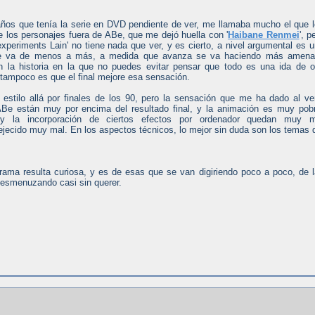
ños que tenía la serie en DVD pendiente de ver, me llamaba mucho el que 
e los personajes fuera de ABe, que me dejó huella con '
Haibane Renmei
', p
experiments Lain' no tiene nada que ver, y es cierto, a nivel argumental es 
o, que va de menos a más, a medida que avanza se va haciendo más amen
 la historia en la que no puedes evitar pensar que todo es una ida de o
 tampoco es que el final mejore esa sensación.
estilo allá por finales de los 90, pero la sensación que me ha dado al ve
Be están muy por encima del resultado final, y la animación es muy pob
 y la incorporación de ciertos efectos por ordenador quedan muy m
ecido muy mal. En los aspectos técnicos, lo mejor sin duda son los temas 
ama resulta curiosa, y es de esas que se van digiriendo poco a poco, de 
desmenuzando casi sin querer.