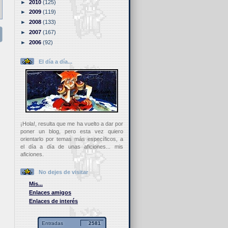
►
2010
(125)
►
2009
(119)
►
2008
(133)
►
2007
(167)
►
2006
(92)
El día a día...
¡Hola!, resulta que me ha vuelto a dar por
poner un blog, pero esta vez quiero
orientarlo por temas más específicos, a
el día a día de unas aficiones... mis
aficiones.
No dejes de visitar
Mis...
Enlaces amigos
Enlaces de interés
Entradas
2581