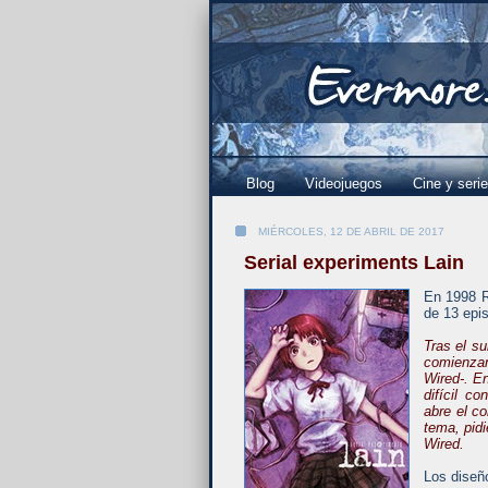
Blog
Videojuegos
Cine y seri
MIÉRCOLES, 12 DE ABRIL DE 2017
Serial experiments Lain
En 1998 Ry
de 13 epi
Tras el s
comienzan
Wired-. En
difícil c
abre el co
tema, pid
Wired.
Los diseñ