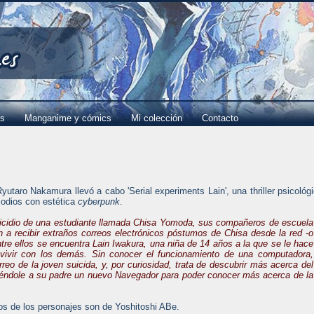
es
Manganime y cómics
Mi colección
Contacto
utaro Nakamura llevó a cabo 'Serial experiments Lain', una thriller psicológ
sodios con estética
cyberpunk
.
uicidio de una estudiante llamada Chisa Yomoda, sus compañeros de escuela
 a recibir extraños correos electrónicos póstumos de Chisa desde la red -o
tre ellos se encuentra Lain Iwakura, una niña de 14 años a la que se le hace
onvivir con los demás. Sin conocer el funcionamiento de una computadora,
rreo de la joven suicida, y, por curiosidad, trata de descubrir más acerca del
iéndole a su padre un nuevo Navegador para poder conocer más acerca de la
os de los personajes son de Yoshitoshi ABe.