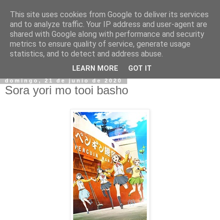
This site uses cookies from Google to deliver its services
and to analyze traffic. Your IP address and user-agent are
shared with Google along with performance and security
metrics to ensure quality of service, generate usage
statistics, and to detect and address abuse.
▼
LEARN MORE
GOT IT
domingo, 21 de junio de 2020
Sora yori mo tooi basho