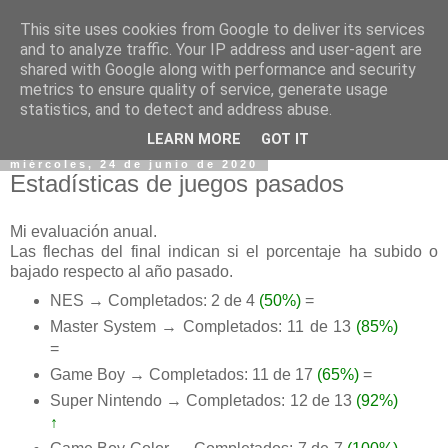
This site uses cookies from Google to deliver its services
and to analyze traffic. Your IP address and user-agent are
shared with Google along with performance and security
metrics to ensure quality of service, generate usage
statistics, and to detect and address abuse.
▼
LEARN MORE
GOT IT
miércoles, 24 de junio de 2020
Estadísticas de juegos pasados
Mi evaluación anual.
Las flechas del final indican si el porcentaje ha subido o
bajado respecto al año pasado.
NES → Completados: 2 de 4
(50%)
=
Master System → Completados: 11 de 13
(85%)
=
Game Boy → Completados: 11 de 17
(65%)
=
Super Nintendo → Completados: 12 de 13
(92%)
↑