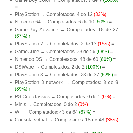
Game Boy Color → Completados: 7 de 7
(100%)
=
PlayStation → Completados: 4 de 12
(33%)
=
Nintendo 64 → Completados: 6 de 10
(60%)
=
Game Boy Advance → Completados: 18 de 27
(67%)
↑
PlayStation 2 → Completados: 2 de 13
(15%)
=
GameCube → Completados: 38 de 56
(68%)
=
Nintendo DS → Completados: 48 de 60
(80%)
=
DSiWare → Completados: 2 de 2
(100%)
=
PlayStation 3 → Completados: 23 de 37
(62%)
=
PlayStation 3 network → Completados: 8 de 9
(89%)
↑
PS One classics → Completados: 0 de 1
(0%)
=
Minis → Completados: 0 de 2
(0%)
=
Wii → Completados: 43 de 64
(67%)
=
Consola virtual → Completados: 18 de 48
(38%)
=