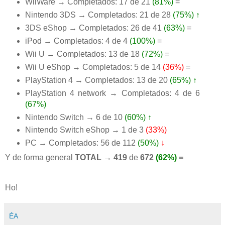
WiiWare → Completados: 17 de 21
(81%)
=
Nintendo 3DS → Completados: 21 de 28
(75%)
↑
3DS eShop → Completados: 26 de 41
(63%)
=
iPod → Completados: 4 de 4
(100%)
=
Wii U → Completados: 13 de 18
(72%)
=
Wii U eShop → Completados: 5 de 14
(36%)
=
PlayStation 4 → Completados: 13 de 20
(65%)
↑
PlayStation 4 network → Completados: 4 de 6
(67%)
Nintendo Switch → 6 de 10
(60%)
↑
Nintendo Switch eShop → 1 de 3
(33%)
PC → Completados: 56 de 112
(50%)
↓
Y de forma general
TOTAL → 419
de
672
(62%)
=
Ho!
ÉA