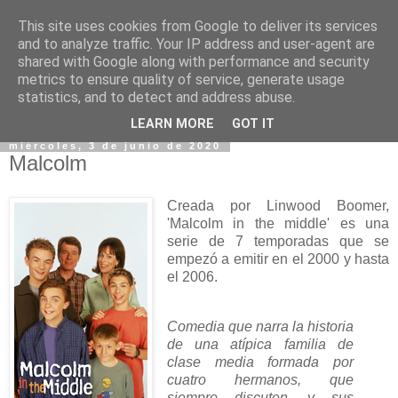
This site uses cookies from Google to deliver its services
and to analyze traffic. Your IP address and user-agent are
shared with Google along with performance and security
metrics to ensure quality of service, generate usage
statistics, and to detect and address abuse.
▼
LEARN MORE
GOT IT
miércoles, 3 de junio de 2020
Malcolm
Creada por Linwood Boomer,
'Malcolm in the middle' es una
serie de 7 temporadas que se
empezó a emitir en el 2000 y hasta
el 2006.
Comedia que narra la historia
de una atípica familia de
clase media formada por
cuatro hermanos, que
siempre discuten, y sus