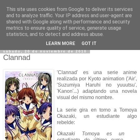
This site uses cookies from Google to deliver its services
and to analyze traffic. Your IP address and user-agent are
shared with Google along with performance and security
metrics to ensure quality of service, generate usage
statistics, and to detect and address abuse.
▼
LEARN MORE
GOT IT
sábado, 20 de noviembre de 2010
Clannad
'Clannad' es una serie anime
realizada por Kyoto animation ('Air',
'Suzumiya Haruhi no yuuutsu',
'Kanon'...) adaptando una novela
visual del mismo nombre.
La serie gira en torno a Tomoya
Okazaki, un estudiante algo
rebelde:
Okazaki Tomoya es un
estudiante de último curso,