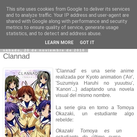
This site uses cookies from Google to deliver its services
and to analyze traffic. Your IP address and user-agent are
shared with Google along with performance and security
metrics to ensure quality of service, generate usage
statistics, and to detect and address abuse.
▼
LEARN MORE
GOT IT
sábado, 20 de noviembre de 2010
Clannad
'Clannad' es una serie anime
realizada por Kyoto animation ('Air',
'Suzumiya Haruhi no yuuutsu',
'Kanon'...) adaptando una novela
visual del mismo nombre.
La serie gira en torno a Tomoya
Okazaki, un estudiante algo
rebelde:
Okazaki Tomoya es un
estudiante de último curso,