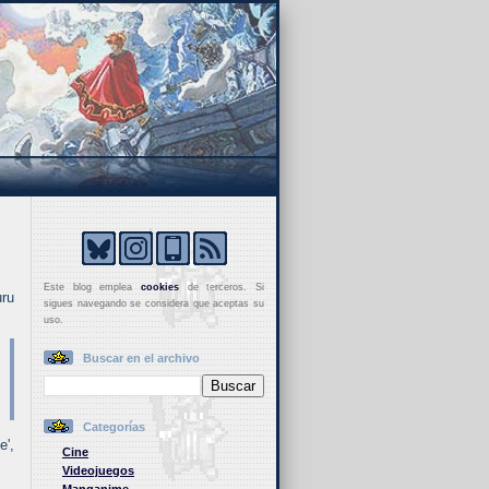
Este blog emplea
cookies
de terceros. Si
uru
sigues navegando se considera que aceptas su
uso.
Buscar en el archivo
Categorías
e',
Cine
Videojuegos