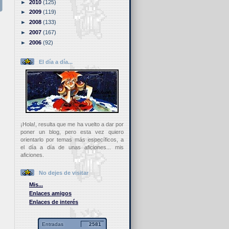
►
2010
(125)
►
2009
(119)
►
2008
(133)
►
2007
(167)
►
2006
(92)
El día a día...
¡Hola!, resulta que me ha vuelto a dar por
poner un blog, pero esta vez quiero
orientarlo por temas más específicos, a
el día a día de unas aficiones... mis
aficiones.
No dejes de visitar
Mis...
Enlaces amigos
Enlaces de interés
Entradas
2581