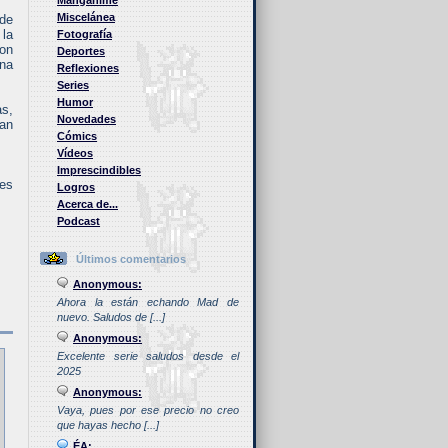
Manganime
Miscelánea
 de
 la
Fotografía
con
Deportes
una
Reflexiones
Series
Humor
as,
Novedades
tan
Cómics
Vídeos
Imprescindibles
les
Logros
Acerca de...
Podcast
Últimos comentarios
Anonymous:
Ahora la están echando Mad de
nuevo. Saludos de [...]
Anonymous:
Excelente serie saludos desde el
2025
Anonymous:
Vaya, pues por ese precio no creo
que hayas hecho [...]
ÉA: