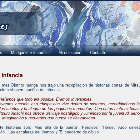
es
Manganime y cómics
Mi colección
Contacto
infancia
 mes Distrito manga nos trajo una recopilación de historias cortas de Mits
Boken shonen: sueños de infancia'.
creíamos que todo era posible. Éramos invencibles.
yamos crecido, esa chispa aún vive dentro de nosotros, recordándonos la
 los sueños y la alegría de los pequeños momentos. Con estas siete historias
tsuru Adachi nos ofrece un viaje nostálgico y luminoso por la juventud, lleno
a, imaginación y recuerdos que nunca se desvanecen.
te historias son: 'Más allá de la puerta', 'Perdidos', 'Héroe', 'Arco celest
ión', 'Las escaleras del tiempo' y 'El cuaderno de dibujo'.