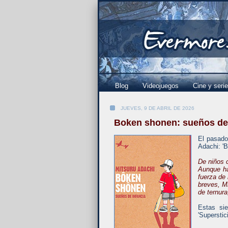
Blog
Videojuegos
Cine y seri
JUEVES, 9 DE ABRIL DE 2026
Boken shonen: sueños de 
El pasado
Adachi: '
De niños 
Aunque ha
fuerza de
breves, Mi
de ternur
Estas sie
'Superstic