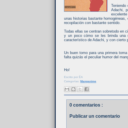
Teniendo 
Adachi, p
excelente 
unas historias bastante homogéneas, c
recopilación con bastante sentido.
Todas ellas se centran sobretodo en c
y un poco cómo se les brinda una s
característico de Adachi, y con cierto 
Un buen tomo para una primera toma 
falta quizás el peculiar humor del man
Ho!
Escrito por
ÉA
Categorías:
Manganime
0 comentarios :
Publicar un comentario