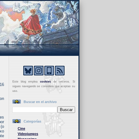
Este blog emplea
cookies
de terceros. Si
 16
sigues navegando se considera que aceptas su
uso.
ron
Buscar en el archivo
 es
por
Categorías
 (o
Cine
exo
Videojuegos
nte