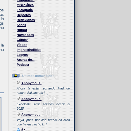
Manganime
Miscelánea
os
Fotografía
as
Deportes
 lo
Reflexiones
ags
Series
 no
Humor
Novedades
Cómics
 la
Vídeos
una
Imprescindibles
Logros
Acerca de...
Podcast
Últimos comentarios
Anonymous:
Ahora la están echando Mad de
nuevo. Saludos de [...]
Anonymous:
Excelente serie saludos desde el
2025
Anonymous:
Vaya, pues por ese precio no creo
que hayas hecho [...]
ÉA: