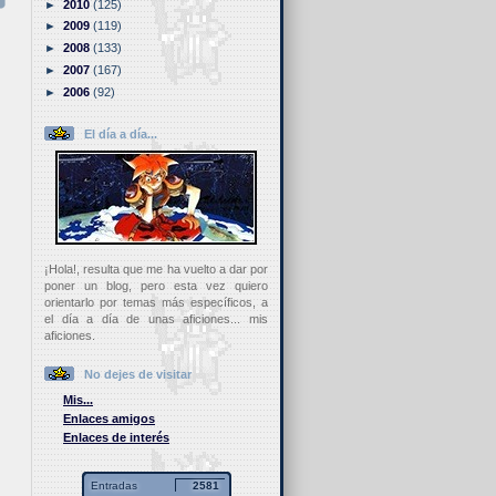
►
2010
(125)
►
2009
(119)
►
2008
(133)
►
2007
(167)
►
2006
(92)
El día a día...
¡Hola!, resulta que me ha vuelto a dar por
poner un blog, pero esta vez quiero
orientarlo por temas más específicos, a
el día a día de unas aficiones... mis
aficiones.
No dejes de visitar
Mis...
Enlaces amigos
Enlaces de interés
Entradas
2581