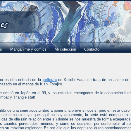
es
Manganime y cómics
Mi colección
Contacto
no es otra entrada de la
película
de Keiichi Hara, se trata de un anime de
basado en el manga de Kishi Torajiro.
se emitió en Japón en el 99, y los estudios encargados de la adaptación fue
mbat y Triangle staff.
blo de una serie acostumbro a poner una breve sinopsis, pero en este caso
ente imposible, ya que aquí no hay argumento, la serie está compuesta 
 idas de olla (sin relación entre sí) donde se nos muestra de forma exagerada
s cuantos pervertidos mirones, y cómo se desviven por contemplar al s
en su máximo esplendor. Es por ello que los capítulos duran aproximadame