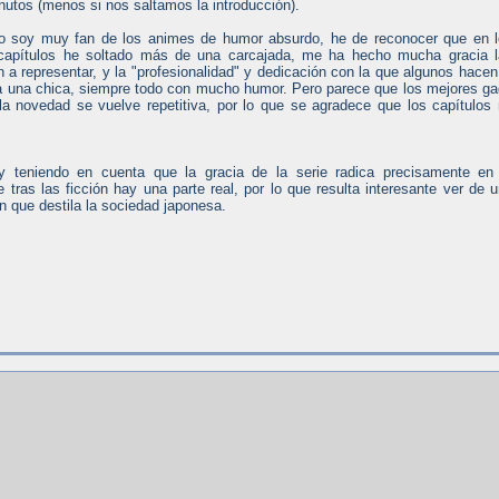
nutos (menos si nos saltamos la introducción).
 soy muy fan de los animes de humor absurdo, he de reconocer que en l
capítulos he soltado más de una carcajada, me ha hecho mucha gracia l
a representar, y la "profesionalidad" y dedicación con la que algunos hacen
s a una chica, siempre todo con mucho humor. Pero parece que los mejores g
a novedad se vuelve repetitiva, por lo que se agradece que los capítulos
y teniendo en cuenta que la gracia de la serie radica precisamente en
ras las ficción hay una parte real, por lo que resulta interesante ver de 
ón que destila la sociedad japonesa.