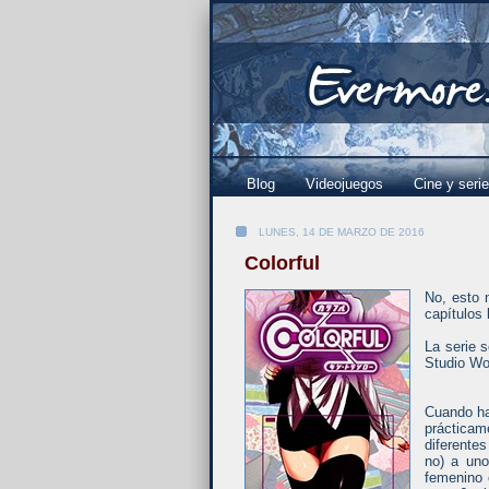
Blog
Videojuegos
Cine y seri
LUNES, 14 DE MARZO DE 2016
Colorful
No, esto 
capítulos 
La serie 
Studio Wo
Cuando ha
prácticam
diferentes
no) a uno
femenino 