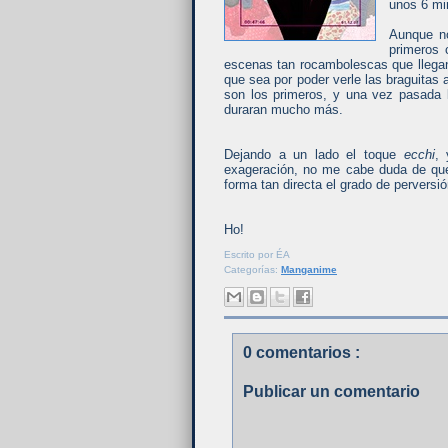
unos 6 mi
Aunque no
primeros 
escenas tan rocambolescas que llegan 
que sea por poder verle las braguita
son los primeros, y una vez pasada l
duraran mucho más.
Dejando a un lado el toque
ecchi
, 
exageración, no me cabe duda de que t
forma tan directa el grado de perversi
Ho!
Escrito por
ÉA
Categorías:
Manganime
0 comentarios :
Publicar un comentario