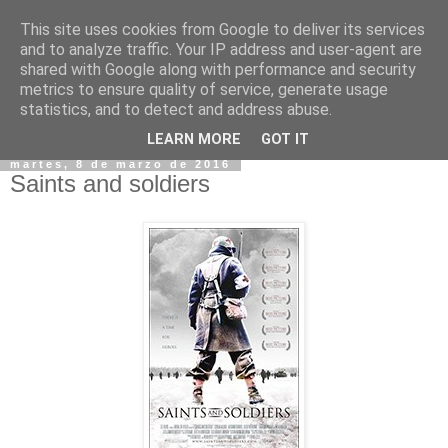
This site uses cookies from Google to deliver its services
and to analyze traffic. Your IP address and user-agent are
shared with Google along with performance and security
metrics to ensure quality of service, generate usage
statistics, and to detect and address abuse.
▼
LEARN MORE
GOT IT
martes, 8 de marzo de 2016
Saints and soldiers